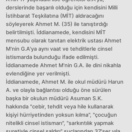
derslerinde başarılı olduğu için kendisini Milli
İstihbarat Teşkilatına (MİT) aldıracağını
söyleyerek Ahmet M. (35) ile tanıştırdığı
belirtilmişti. İddianamede, kendisini MİT
mensubu olarak tanıtan elektrik ustası Ahmet
M'nin G.A'ya aynı vaat ve tehditlerle cinsel
istismarda bulunduğu ifade edilmişti.
İddianamede Ahmet M'nin G.A. ile dini nikahla
evlendiğine yer verilmişti.
İddianamede, Ahmet M. ile okul müdürü Harun
A. ve olayla bağlantısı olduğu öne sürülen
başka bir okulun müdürü Asuman S.K.
hakkında "cebir, tehdit veya hile kullanarak
kişiyi hürriyetinden yoksun kılma", "çocuğun
nitelikli cinsel istismarı", "sarkıntılık yapmak
suretiyle cinsel saldırı" suçlarından 37'şer yıla