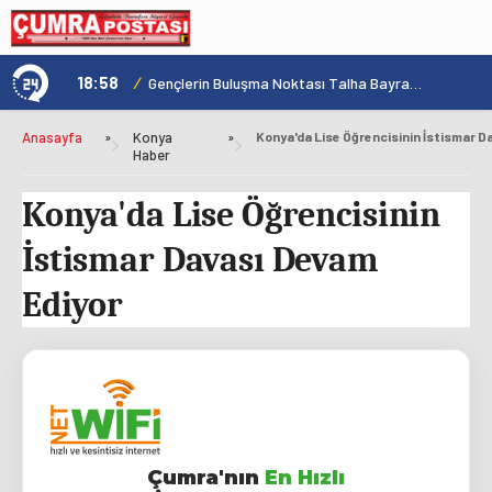
18:58
/
1
Konya'nın Zengin Mutfağı GastroFest'te Tanıtılacak
Gençlerin Buluşma Noktası Talha Bayrakçı Akademi Hızla Yükseliyor
Anasayfa
»
Konya
»
Haber
Konya'da Lise Öğrencisinin
İstismar Davası Devam
Ediyor
Çumra'nın
En Hızlı