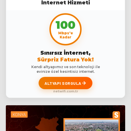
İnternet Hizmeti
100
Mbps'e
Kadar
Sınırsız İnternet,
Sürpriz Fatura Yok!
Kendi altyapımız ve son teknoloji ile
evinize özel kesintisiz internet.
ALTYAPI SORGULA
netwifi.com.tr