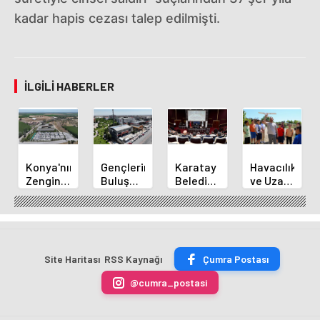
kadar hapis cezası talep edilmişti.
İLGILI HABERLER
Konya'nın
Gençlerin
Karatay
Havacılık
Zengin
Buluşma
Belediye
ve Uzay
Mutfağı
Noktası
Başkanı
Yaz
GastroFest'te
Talha
Kılca
Kursu
Tanıtılacak
Bayrakçı
Yeni
Başladı
Akademi
Projeleri
Hızla
Açıkladı
Site Haritası
RSS Kaynağı
Çumra Postası
Yükseliyor
@cumra_postasi