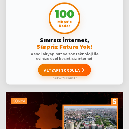
100
Mbps'e
Kadar
Sınırsız İnternet,
Sürpriz Fatura Yok!
Kendi altyapımız ve son teknoloji ile
evinize özel kesintisiz internet.
ALTYAPI SORGULA
netwifi.com.tr