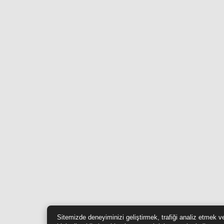
Sitemizde deneyiminizi geliştirmek, trafiği analiz etmek v