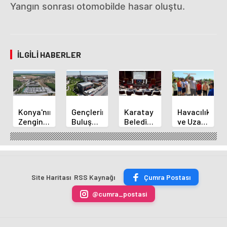
Yangın sonrası otomobilde hasar oluştu.
İLGILI HABERLER
Konya'nın
Gençlerin
Karatay
Havacılık
Zengin
Buluşma
Belediye
ve Uzay
Mutfağı
Noktası
Başkanı
Yaz
GastroFest'te
Talha
Kılca
Kursu
Tanıtılacak
Bayrakçı
Yeni
Başladı
Akademi
Projeleri
Hızla
Açıkladı
Site Haritası
RSS Kaynağı
Çumra Postası
Yükseliyor
@cumra_postasi