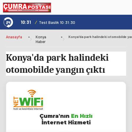
10:31
/
1
Genç Kültür Kart ile Konya'da Üniversite Yaşamı Daha Avantajlı
Test Baslik 10:31:30
Anasayfa
»
Konya
»
Haber
Konya'da park halindeki
otomobilde yangın çıktı
Çumra'nın
En Hızlı
İnternet Hizmeti