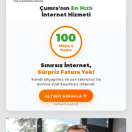
Çumra'nın
En Hızlı
İnternet Hizmeti
100
Mbps'e
Kadar
Sınırsız İnternet,
Sürpriz Fatura Yok!
Kendi altyapımız ve son teknoloji ile
evinize özel kesintisiz internet.
ALTYAPI SORGULA
netwifi.com.tr