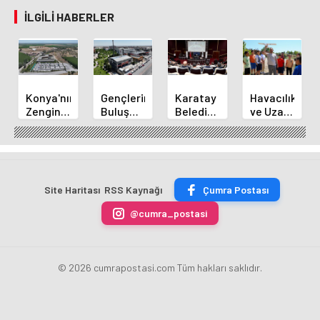
İLGILI HABERLER
Konya'nın
Gençlerin
Karatay
Havacılık
Zengin
Buluşma
Belediye
ve Uzay
Mutfağı
Noktası
Başkanı
Yaz
GastroFest'te
Talha
Kılca
Kursu
Tanıtılacak
Bayrakçı
Yeni
Başladı
Akademi
Projeleri
Hızla
Açıkladı
Site Haritası
RSS Kaynağı
Çumra Postası
Yükseliyor
@cumra_postasi
© 2026 cumrapostasi.com Tüm hakları saklıdır.