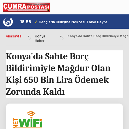
18:58
/
1
Konya'nın Zengin Mutfağı GastroFest'te Tanıtılacak
Gençlerin Buluşma Noktası Talha Bayrakçı Akademi Hızla Yükseliyor
Anasayfa
»
Konya
»
Haber
Konya'da Sahte Borç
Bildirimiyle Mağdur Olan
Kişi 650 Bin Lira Ödemek
Zorunda Kaldı