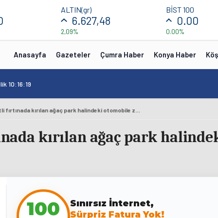
ALTIN(gr)
BİST 100
0
6.627,48
0.00
2,09%
0.00%
Anasayfa
Gazeteler
Çumra Haber
Konya Haber
Köş
ik 10:16:19
Konya'da şiddetli fırtınada kırılan ağaç park halindeki otomobile zarar verdi
tınada kırılan ağaç park halinde
100
Sınırsız İnternet,
Sürpriz Fatura Yok!