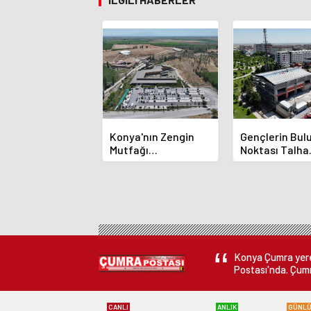
Konya'nın Zengin
Gençlerin Bu
Mutfağı
Noktası Talha
GastroFest'te
Bayrakçı Aka
Tanıtılacak
Hızla Yükseliy
Konya Çumra yerel
Postası'nda. Çumr
CANLI
ANLIK
GÜNL