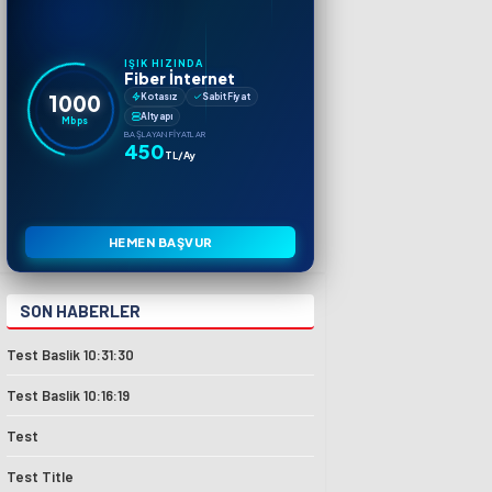
IŞIK HIZINDA
Fiber İnternet
1000
Kotasız
Sabit Fiyat
Altyapı
Mbps
BAŞLAYAN FIYATLAR
450
TL/Ay
HEMEN BAŞVUR
SON HABERLER
Test Baslik 10:31:30
Test Baslik 10:16:19
Test
Test Title