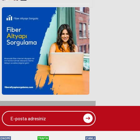
KONOMİ
TRAFİK
CANLI