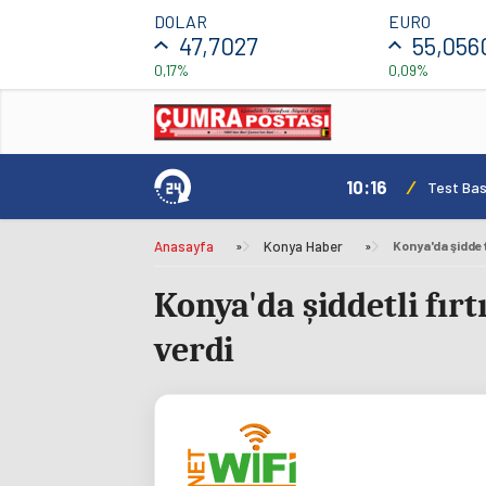
DOLAR
EURO
47,7027
55,056
0,17%
0,09%
10:16
/
Test Basl
Anasayfa
»
Konya Haber
»
Konya'da şiddetli fır
verdi