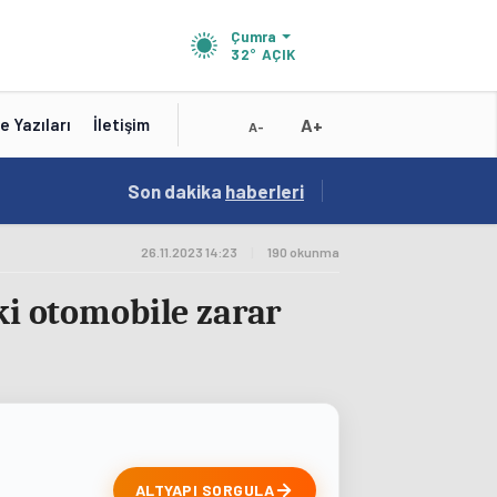
Çumra
32°
AÇIK
A+
e Yazıları
İletişim
A-
15:41
Son dakika
/
haberleri
Test
26.11.2023 14:23
|
190 okunma
ki otomobile zarar
ALTYAPI SORGULA