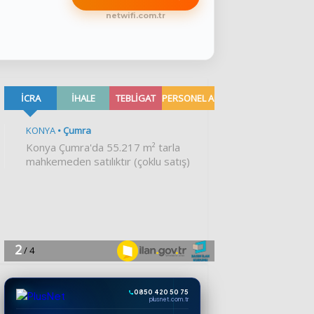
netwifi.com.tr
0850 420 50 75
plusnet.com.tr