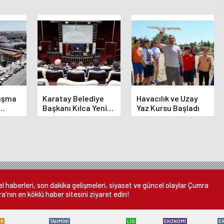
luşma
Karatay Belediye
Havacılık ve Uzay
Başkanı Kılca Yeni
Yaz Kursu Başladı
demi
Projeleri Açıkladı
or
 haberleri, son dakika gelişmeleri, siyaset ve güncel olaylar Çumra
a'nın en köklü haber sitesini ziyaret edin!
ÜK
TAHMİNİ
LİG
EKONOMİ
E