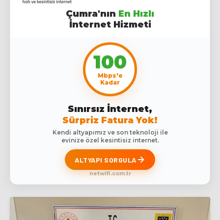
Çumra'nın
En Hızlı
İnternet Hizmeti
100
Mbps'e
Kadar
Sınırsız İnternet,
Sürpriz Fatura Yok!
Kendi altyapımız ve son teknoloji ile
evinize özel kesintisiz internet.
ALTYAPI SORGULA
netwifi.com.tr