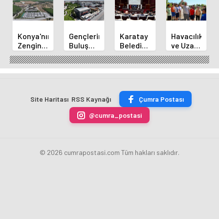
Konya'nın
Gençlerin
Karatay
Havacılık
Zengin
Buluşma
Belediye
ve Uzay
Mutfağı
Noktası
Başkanı
Yaz
GastroFest'te
Talha
Kılca
Kursu
Tanıtılacak
Bayrakçı
Yeni
Başladı
Akademi
Projeleri
Hızla
Açıkladı
Site Haritası
RSS Kaynağı
Çumra Postası
Yükseliyor
@cumra_postasi
© 2026 cumrapostasi.com Tüm hakları saklıdır.