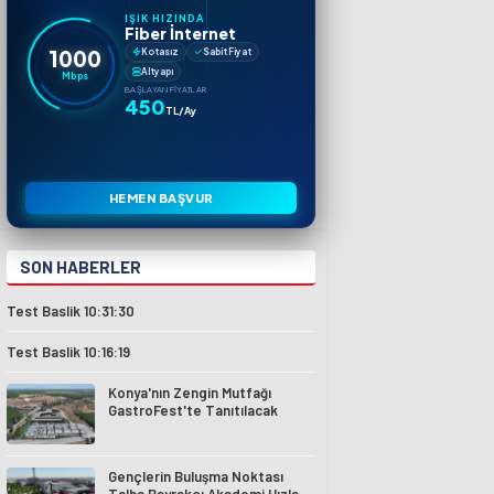
IŞIK HIZINDA
Fiber İnternet
1000
Kotasız
Sabit Fiyat
Altyapı
Mbps
BAŞLAYAN FIYATLAR
450
TL/Ay
HEMEN BAŞVUR
SON HABERLER
Test Baslik 10:31:30
Test Baslik 10:16:19
Konya'nın Zengin Mutfağı
GastroFest'te Tanıtılacak
Gençlerin Buluşma Noktası