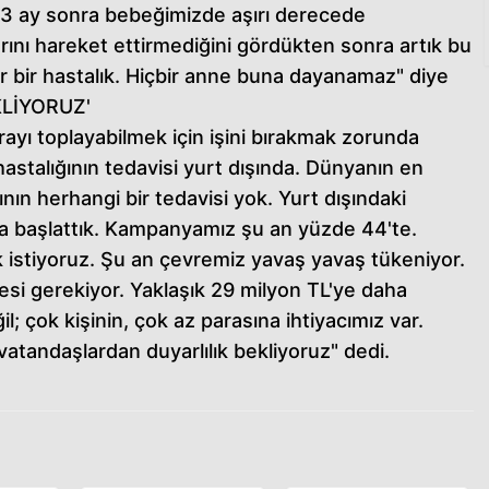
t 3 ay sonra bebeğimizde aşırı derecede
larını hareket ettirmediğini gördükten sonra artık bu
r bir hastalık. Hiçbir anne buna dayanamaz" diye
KLİYORUZ'
arayı toplayabilmek için işini bırakmak zorunda
hastalığının tedavisi yurt dışında. Dünyanın en
ının herhangi bir tedavisi yok. Yurt dışındaki
ya başlattık. Kampanyamız şu an yüzde 44'te.
 istiyoruz. Şu an çevremiz yavaş yavaş tükeniyor.
mesi gerekiyor. Yaklaşık 29 milyon TL'ye daha
il; çok kişinin, çok az parasına ihtiyacımız var.
tandaşlardan duyarlılık bekliyoruz" dedi.