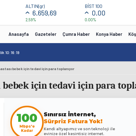
ALTIN(gr)
BİST 100
6.659,69
0.00
2,59%
0.00%
Anasayfa
Gazeteler
Çumra Haber
Konya Haber
Köş
ik 10:16:19
stası bebek için tedavi için para toplanıyor
bebek için tedavi için para top
Sınırsız İnternet,
100
Sürpriz Fatura Yok!
Mbps'e
Kendi altyapımız ve son teknoloji ile
Kadar
evinize özel kesintisiz internet.