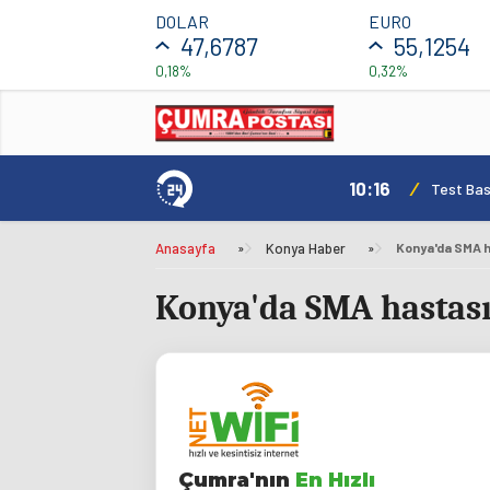
DOLAR
EURO
47,6787
55,1254
0,18%
0,32%
10:16
/
Test Basl
Anasayfa
»
Konya Haber
»
Konya'da SMA ha
Konya'da SMA hastası 
Çumra'nın
En Hızlı