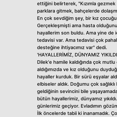
ettiğini belirterek, "Kızımla gezme
parklara gitmek, bahçelerde dolaşm
En çok sevdiğim şey, bir kız çocuğu
Gerçekleşmişti ama hasta olduğun
hayallerim son buldu. Ama yine de iç
tedavisi var. Ama tedavisi çok pahalı
desteğine ihtiyacımız var" dedi.
'HAYALLERİMİZ, DÜNYAMIZ YIKILDI
Dilek'e hamile kaldığında çok mutlu
aldığımızda ve kız olduğunu duyduğu
hayaller kurduk. Bir sürü eşyalar al
elbiseler aldık. Doğumu çok sağlıklı
geldiğinin sevincini bile yaşayama
bütün hayallerimiz, dünyamız yıkıld
günlerimiz geçiyor. Evladımın gözü
İlk öncelerde tabii ki inanamadık. Ç