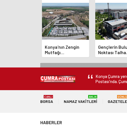
Konya'nın Zengin
Gençlerin Bu
Mutfağı
Noktası Talha
GastroFest'te
Bayrakçı Aka
Tanıtılacak
Hızla Yükseliy
Konya Çumra yerel
Postası'nda. Çumr
CANLI
ANLIK
GÜNL
BORSA
NAMAZ VAKITLERI
GAZETEL
HABERLER