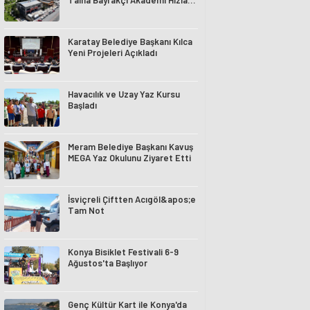
Talha Bayrakçı Akademi Hızla
Yükseliyor
Karatay Belediye Başkanı Kılca
Yeni Projeleri Açıkladı
Havacılık ve Uzay Yaz Kursu
Başladı
Meram Belediye Başkanı Kavuş
MEGA Yaz Okulunu Ziyaret Etti
İsviçreli Çiftten Acıgöl&apos;e
Tam Not
Konya Bisiklet Festivali 6-9
Ağustos'ta Başlıyor
Genç Kültür Kart ile Konya'da