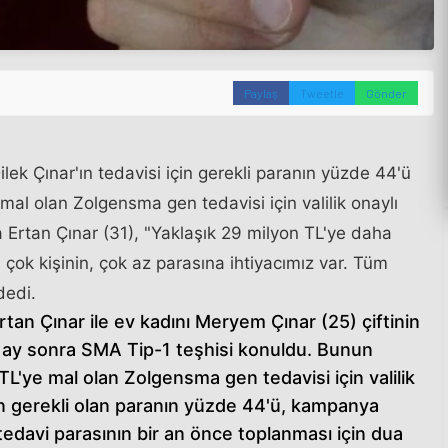
Paylaş
Tweetle
Gönder
ek Çınar'ın tedavisi için gerekli paranın yüzde 44'ü
mal olan Zolgensma gen tedavisi için valilik onaylı
 Ertan Çınar (31), "Yaklaşık 29 milyon TL'ye daha
; çok kişinin, çok az parasına ihtiyacımız var. Tüm
dedi.
an Çınar ile ev kadını Meryem Çınar (25) çiftinin
3 ay sonra SMA Tip-1 teşhisi konuldu. Bunun
 TL'ye mal olan Zolgensma gen tedavisi için valilik
in gerekli olan paranın yüzde 44'ü, kampanya
edavi parasının bir an önce toplanması için dua