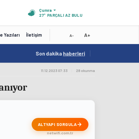
Çumra
27°
PARÇALI AZ BULUTLU
A+
e Yazıları
İletişim
A-
19:01
Son dakika
/
haberleri
Konya'nın Zengin Mutfağı GastroFest'te Tanıt
11.12.2023 07:33
|
28 okunma
lanıyor
ALTYAPI SORGULA
netwifi.com.tr