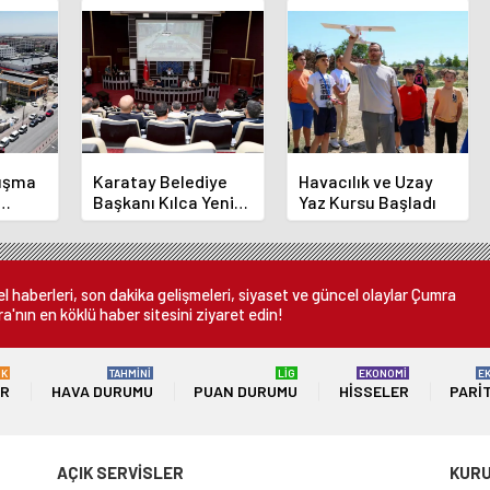
luşma
Karatay Belediye
Havacılık ve Uzay
Başkanı Kılca Yeni
Yaz Kursu Başladı
demi
Projeleri Açıkladı
or
 haberleri, son dakika gelişmeleri, siyaset ve güncel olaylar Çumra
a'nın en köklü haber sitesini ziyaret edin!
ÜK
TAHMİNİ
LİG
EKONOMİ
E
ER
HAVA DURUMU
PUAN DURUMU
HISSELER
PARI
AÇIK SERVİSLER
KUR