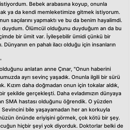
k istiyordum. Bebek arabasına koyup, onunla
ak ya da kendi memleketimize gitmek istiyorum.
nun saçılarını yapmaktı ve bu da benim hayalimdi.
u duydum. Ölümcül olduğunu duyduğum an da bu
imde bir ümit var. İyileşebilir ümidi çünkü bir
. Dünyanın en pahalı ilacı olduğu için insanların
'
 olduğunu anlatan anne Çınar, "Onun haberini
muzda ayrı sevinç yaşadık. Onunla ilgili bir sürü
dık. Kızım daha doğmadan onun için tokalar aldık,
 bir şekilde gerçekleşti. Daha evladımızın dünyaya
dan SMA hastası olduğunu öğrendik. O yüzden
ı. Sevincini bile yaşayamadan her an korkuyla
müzün önünde eriyişini görmek, çok kötü bir şey.
ocuğun hiçbir şeyi yok diyorduk. Doktorlar belki de