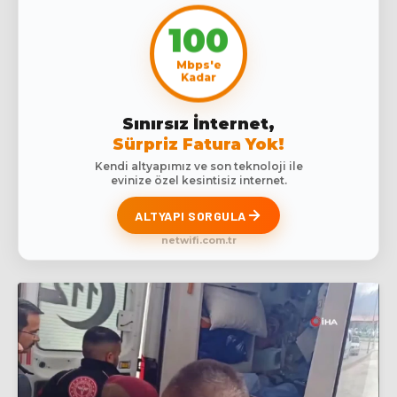
100
Mbps'e
Kadar
Sınırsız İnternet,
Sürpriz Fatura Yok!
Kendi altyapımız ve son teknoloji ile
evinize özel kesintisiz internet.
ALTYAPI SORGULA
netwifi.com.tr