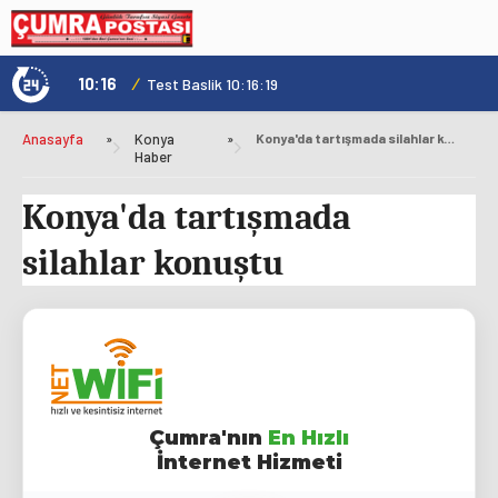
10:16
/
1
Test Baslik 10:16:19
Anasayfa
»
Konya
»
Konya'da tartışmada silahlar konuştu
Haber
Konya'da tartışmada
silahlar konuştu
Çumra'nın
En Hızlı
İnternet Hizmeti