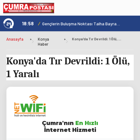
18:58
/
1
Konya'nın Zengin Mutfağı GastroFest'te Tanıtılacak
Gençlerin Buluşma Noktası Talha Bayrakçı Akademi Hızla Yükseliyor
Anasayfa
»
Konya
»
Konya'da Tır Devrildi: 1 Ölü, 1 Yaralı
Haber
Konya'da Tır Devrildi: 1 Ölü,
1 Yaralı
Çumra'nın
En Hızlı
İnternet Hizmeti