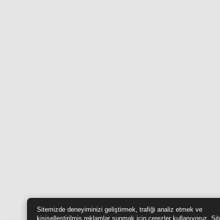
Sitemizde deneyiminizi geliştirmek, trafiği analiz etmek ve
kişiselleştirilmiş reklamlar sunmak için çerezler kullanıyoruz. Si