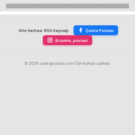
Mutfağı
Noktası
Başkanı
Yaz
GastroFest'te
Talha
Kılca
Kursu
Tanıtılacak
Bayrakçı
Yeni
Başladı
Akademi
Projeleri
Hızla
Açıkladı
Site Haritası
RSS Kaynağı
Çumra Postası
Yükseliyor
@cumra_postasi
© 2026 cumrapostasi.com Tüm hakları saklıdır.