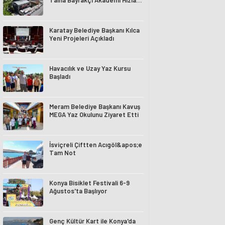
Talha Bayrakçı Akademi Hızla
Yükseliyor
Karatay Belediye Başkanı Kılca
Yeni Projeleri Açıkladı
Havacılık ve Uzay Yaz Kursu
Başladı
Meram Belediye Başkanı Kavuş
MEGA Yaz Okulunu Ziyaret Etti
İsviçreli Çiftten Acıgöl&apos;e
Tam Not
Konya Bisiklet Festivali 6-9
Ağustos'ta Başlıyor
Genç Kültür Kart ile Konya'da