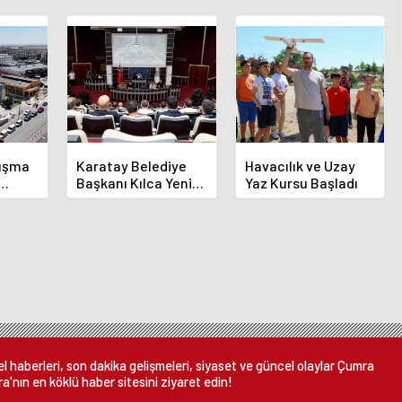
luşma
Karatay Belediye
Havacılık ve Uzay
Başkanı Kılca Yeni
Yaz Kursu Başladı
demi
Projeleri Açıkladı
or
 haberleri, son dakika gelişmeleri, siyaset ve güncel olaylar Çumra
a'nın en köklü haber sitesini ziyaret edin!