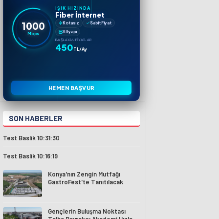
IŞIK HIZINDA
Fiber İnternet
1000
Kotasız
Sabit Fiyat
Altyapı
Mbps
BAŞLAYAN FIYATLAR
450
TL/Ay
HEMEN BAŞVUR
SON HABERLER
Test Baslik 10:31:30
Test Baslik 10:16:19
Konya'nın Zengin Mutfağı
GastroFest'te Tanıtılacak
Gençlerin Buluşma Noktası