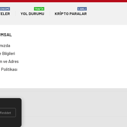
KONOMİ
TRAFİK
CANLI
TELER
YOL DURUMU
KRIPTO PARALAR
UMSAL
mızda
Bilgileri
im ve Adres
Politikası
si
Reddet