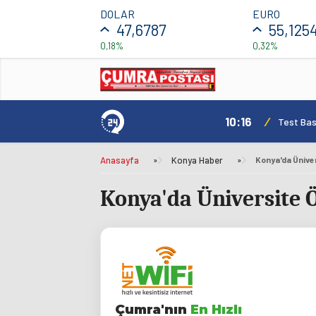
DOLAR
EURO
47,6787
55,125
0,18%
0,32%
10:16
/
Test Basl
Anasayfa
»
Konya Haber
»
Konya'da Ünive
Konya'da Üniversite 
Çumra'nın
En Hızlı