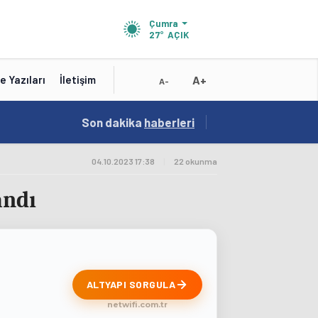
Çumra
27°
AÇIK
A+
e Yazıları
İletişim
A-
19:01
Son dakika
/
haberleri
Konya'nın Zengin Mutfağı GastroFest'te Tanıt
04.10.2023 17:38
|
22 okunma
andı
ALTYAPI SORGULA
netwifi.com.tr