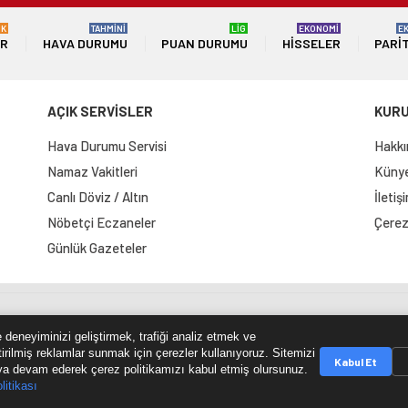
ÜK
TAHMİNİ
LİG
EKONOMİ
E
ER
HAVA DURUMU
PUAN DURUMU
HISSELER
PARI
AÇIK SERVİSLER
KUR
Hava Durumu Servisi
Hakkı
Namaz Vakitleri
Künye 
Canlı Döviz / Altın
İletiş
Nöbetçi Eczaneler
Çerez 
Günlük Gazeteler
e Haritası
RSS Kaynağı
Çumra Postası
@cumra_posta
 deneyiminizi geliştirmek, trafiği analiz etmek ve
tirilmiş reklamlar sunmak için çerezler kullanıyoruz. Sitemizi
Kabul Et
a devam ederek çerez politikamızı kabul etmiş olursunuz.
litikası
© 2026 cumrapostasi.com Tüm hakları saklıdır.