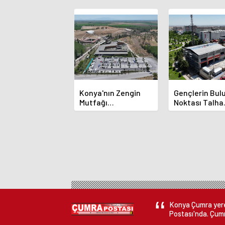
Konya'nın Zengin
Gençlerin Bu
Mutfağı
Noktası Talha
GastroFest'te
Bayrakçı Aka
Tanıtılacak
Hızla Yükseliy
Konya Çumra yerel
Postası'nda. Çumr