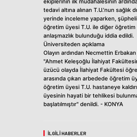
ekiplerinin ilk müdahalesinin ardın
tedavi altına alınan T.U.'nun sağlık 
yerinde inceleme yaparken, şüphelin
öğretim üyesi T.U. ile diğer öğreti
anlaşmazlık bulunduğu iddia edildi.
Üniversiteden açıklama
Olayın ardından Necmettin Erbakan 
"Ahmet Keleşoğlu İlahiyat Fakülte
üzücü olayda İlahiyat Fakültesi öğre
arasında çıkan arbedede öğretim üy
öğretim üyesi T.U. hastaneye kaldırı
üyesinin hayati bir tehlikesi bulunma
başlatılmıştır" denildi. - KONYA
İLGILI HABERLER