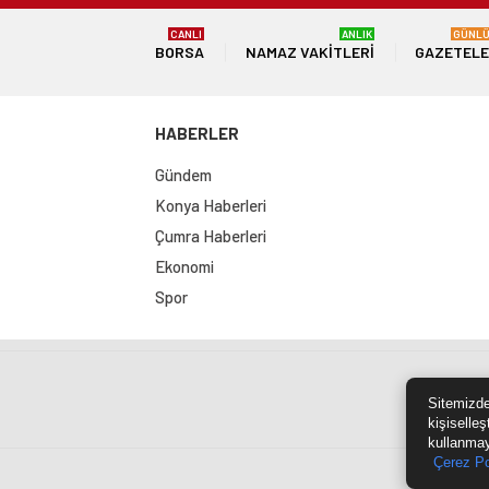
CANLI
ANLIK
GÜNL
BORSA
NAMAZ VAKITLERI
GAZETEL
HABERLER
Gündem
Konya Haberleri
Çumra Haberleri
Ekonomi
Spor
Sit
Sitemizde
kişiselleş
kullanmay
Çerez Po