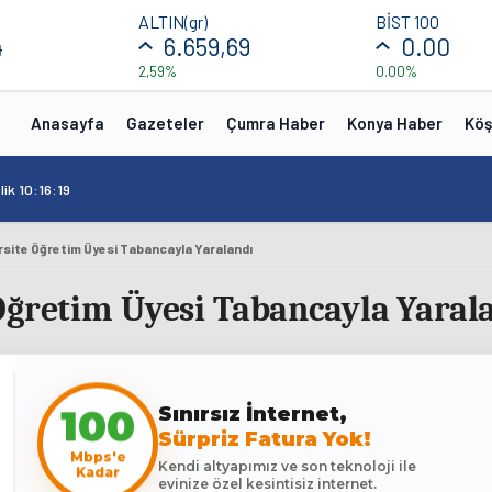
ALTIN(gr)
BİST 100
4
6.659,69
0.00
2,59%
0.00%
Anasayfa
Gazeteler
Çumra Haber
Konya Haber
Köş
ik 10:16:19
rsite Öğretim Üyesi Tabancayla Yaralandı
Öğretim Üyesi Tabancayla Yaral
Sınırsız İnternet,
100
Sürpriz Fatura Yok!
Mbps'e
Kendi altyapımız ve son teknoloji ile
Kadar
evinize özel kesintisiz internet.