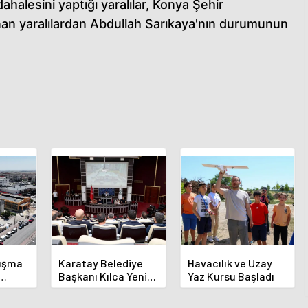
dahalesini yaptığı yaralılar, Konya Şehir
lınan yaralılardan Abdullah Sarıkaya'nın durumunun
luşma
Karatay Belediye
Havacılık ve Uzay
Başkanı Kılca Yeni
Yaz Kursu Başladı
demi
Projeleri Açıkladı
or