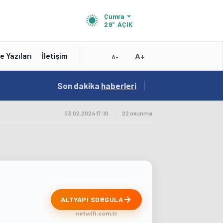
Çumra
29°
AÇIK
A+
e Yazıları
İletişim
A-
10:16
Son dakika
/
haberleri
Test Baslik 10:16:19
03.02.2024 17:10
|
22 okunma
ALTYAPI SORGULA
netwifi.com.tr