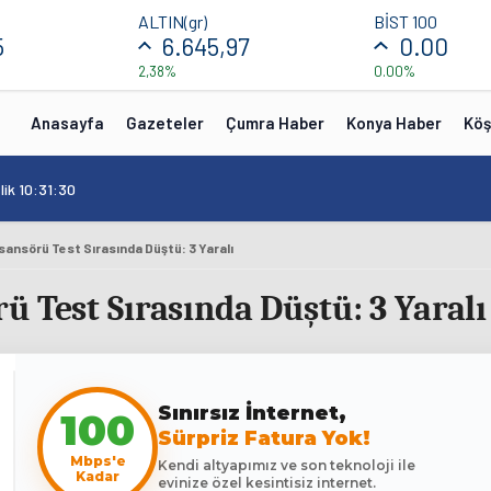
ALTIN(gr)
BİST 100
5
6.645,97
0.00
2,38%
0.00%
Anasayfa
Gazeteler
Çumra Haber
Konya Haber
Köş
lik 10:31:30
sansörü Test Sırasında Düştü: 3 Yaralı
 Test Sırasında Düştü: 3 Yaralı
100
Sınırsız İnternet,
Sürpriz Fatura Yok!
Mbps'e
Kendi altyapımız ve son teknoloji ile
Kadar
evinize özel kesintisiz internet.