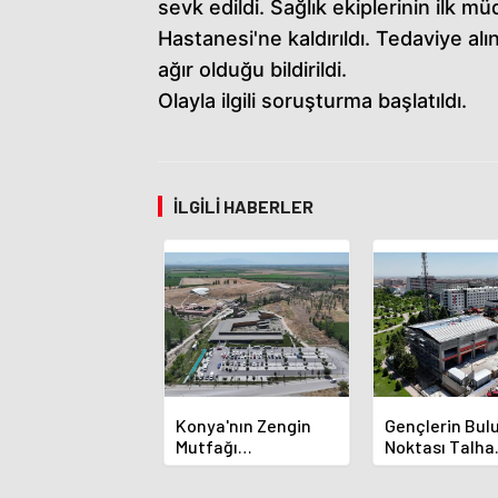
sevk edildi. Sağlık ekiplerinin ilk mü
Hastanesi'ne kaldırıldı. Tedaviye a
ağır olduğu bildirildi.
Olayla ilgili soruşturma başlatıldı.
Ç
a
n
İLGILI HABERLER
k
a
y
a
e
s
Konya'nın Zengin
Gençlerin Bu
c
Mutfağı
Noktası Talha
o
GastroFest'te
Bayrakçı Aka
Tanıtılacak
Hızla Yükseliy