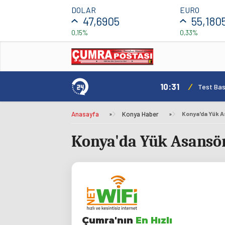
DOLAR
EURO
47,6905
55,180
0,15%
0,33%
10:31
/
Test Bas
Anasayfa
»
Konya Haber
»
Konya'da Yük A
Konya'da Yük Asansörü
Çumra'nın
En Hızlı