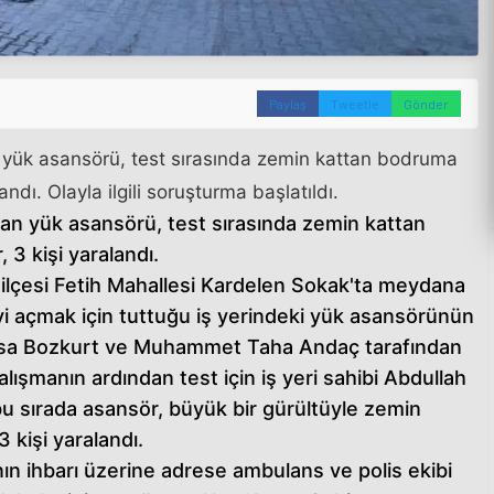
Paylaş
Tweetle
Gönder
n yük asansörü, test sırasında zemin kattan bodruma
dı. Olayla ilgili soruşturma başlatıldı.
lan yük asansörü, test sırasında zemin kattan
 3 kişi yaralandı.
y ilçesi Fetih Mahallesi Kardelen Sokak'ta meydana
evi açmak için tuttuğu iş yerindeki yük asansörünün
Musa Bozkurt ve Muhammet Taha Andaç tarafından
alışmanın ardından test için iş yeri sahibi Abdullah
bu sırada asansör, büyük bir gürültüyle zemin
 kişi yaralandı.
nın ihbarı üzerine adrese ambulans ve polis ekibi