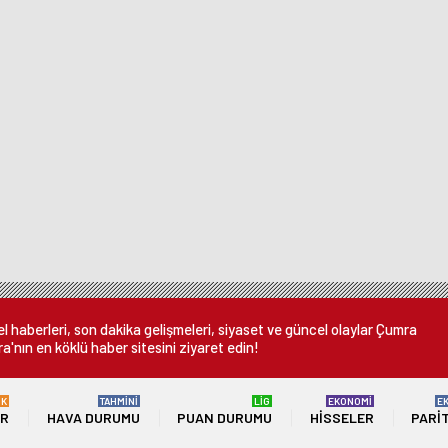
 haberleri, son dakika gelişmeleri, siyaset ve güncel olaylar Çumra
a'nın en köklü haber sitesini ziyaret edin!
ÜK
TAHMİNİ
LİG
EKONOMİ
E
ER
HAVA DURUMU
PUAN DURUMU
HISSELER
PARI