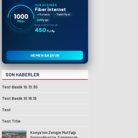
IŞIK HIZINDA
Fiber İnternet
1000
Kotasız
Sabit Fiyat
Altyapı
Mbps
BAŞLAYAN FIYATLAR
450
TL/Ay
HEMEN BAŞVUR
SON HABERLER
Test Baslik 10:31:30
Test Baslik 10:16:19
Test
Test Title
Konya'nın Zengin Mutfağı
GastroFest'te Tanıtılacak