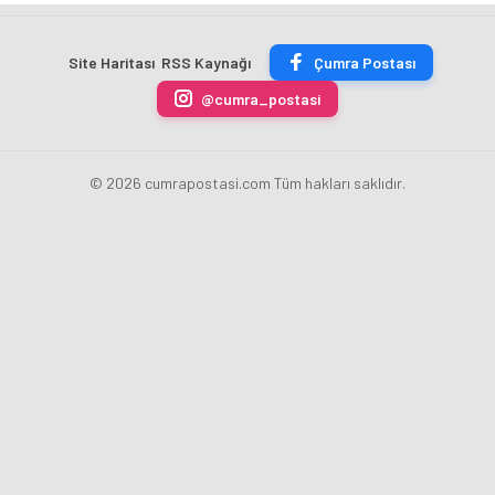
Tanıtılacak
Bayrakçı
Yeni
Başladı
Akademi
Projeleri
Hızla
Açıkladı
Site Haritası
RSS Kaynağı
Çumra Postası
Yükseliyor
@cumra_postasi
© 2026 cumrapostasi.com Tüm hakları saklıdır.