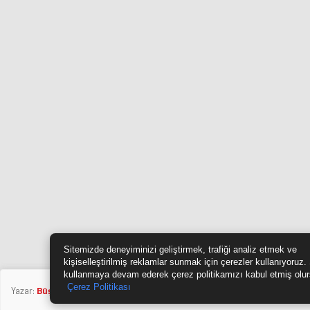
Sitemizde deneyiminizi geliştirmek, trafiği analiz etmek ve
kişiselleştirilmiş reklamlar sunmak için çerezler kullanıyoruz.
kullanmaya devam ederek çerez politikamızı kabul etmiş olu
Çerez Politikası
Yazar:
Büşra Ünlü