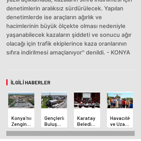
denetimlerin aralıksız sürdürülecek. Yapılan
denetimlerde ise araçların ağırlık ve
hacimlerinin büyük ölçekte olması nedeniyle
yaşanabilecek kazaların şiddeti ve sonucu ağır
olacağı için trafik ekiplerince kaza oranlarının
sıfıra indirilmesi amaçlanıyor" denildi. - KONYA
İLGILI HABERLER
Konya'nın
Gençlerin
Karatay
Havacılık
Zengin
Buluşma
Belediye
ve Uzay
Mutfağı
Noktası
Başkanı
Yaz
GastroFest'te
Talha
Kılca
Kursu