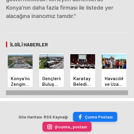
Konya'nın daha fazla firması ile listede yer
alacağına inancımız tamdır."
İLGILI HABERLER
Konya'nın
Gençlerin
Karatay
Havacılık
Zengin
Buluşma
Belediye
ve Uzay
Mutfağı
Noktası
Başkanı
Yaz
GastroFest'te
Talha
Kılca
Kursu
Tanıtılacak
Bayrakçı
Yeni
Başladı
Akademi
Projeleri
Hızla
Açıkladı
Site Haritası
RSS Kaynağı
Çumra Postası
Yükseliyor
@cumra_postasi