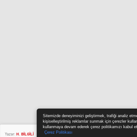
Sitemizde deneyiminizi geliştirmek, trafiği analiz etm
kişiselleştirilmiş reklamlar sunmak için çerezler kulla
kullanmaya devam ederek çerez politikamızı kabul e
Çerez Politikası
Yazar:
H. BİLGİLİ