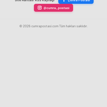
Yükseliyor
@cumra_postasi
© 2026 cumrapostasi.com Tüm hakları saklıdır.