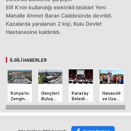
Elif K'nin kullandığı elektrikli bisiklet Yeni
Mahalle Ahmet Baran Caddesinde devrildi.
Kazalarda yaralanan 2 kişi, Kulu Devlet
Hastanesine kaldırıldı.
İLGILI HABERLER
Konya'nın
Gençlerin
Karatay
Havacılık
Zengin
Buluşma
Belediye
ve Uzay
Mutfağı
Noktası
Başkanı
Yaz
GastroFest'te
Talha
Kılca
Kursu
Tanıtılacak
Bayrakçı
Yeni
Başladı
Akademi
Projeleri
Hızla
Açıkladı
Site Haritası
RSS Kaynağı
Çumra Postası