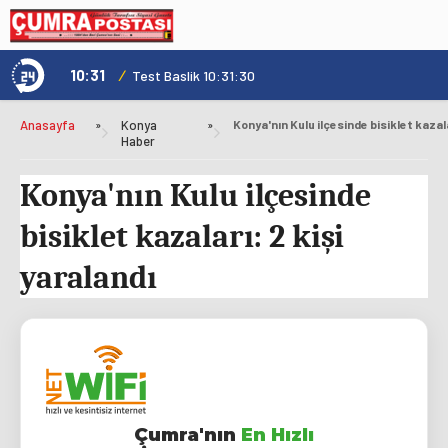
10:31
/
1
Genç Kültür Kart ile Konya'da Üniversite Yaşamı Daha Avantajlı
Test Baslik 10:31:30
Anasayfa
»
Konya
»
Haber
Konya'nın Kulu ilçesinde
bisiklet kazaları: 2 kişi
yaralandı
Çumra'nın
En Hızlı