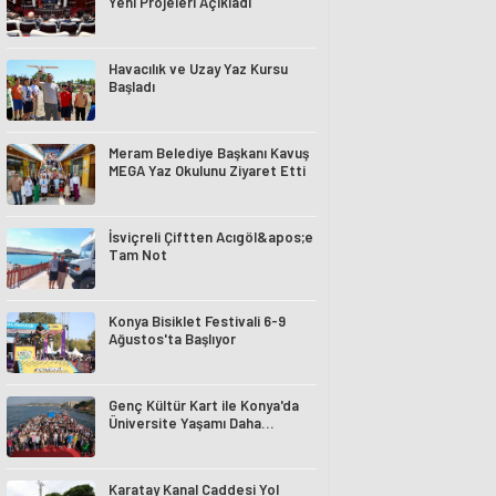
Yeni Projeleri Açıkladı
Havacılık ve Uzay Yaz Kursu
Başladı
Meram Belediye Başkanı Kavuş
MEGA Yaz Okulunu Ziyaret Etti
İsviçreli Çiftten Acıgöl&apos;e
Tam Not
Konya Bisiklet Festivali 6-9
Ağustos'ta Başlıyor
Genç Kültür Kart ile Konya'da
Üniversite Yaşamı Daha
Avantajlı
Karatay Kanal Caddesi Yol