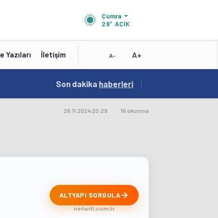
Çumra
29°
AÇIK
A+
e Yazıları
İletişim
A-
18:56
Son dakika
/
haberleri
Karatay Belediye Başkanı Kılca Yeni Projeleri
26.11.2024 20:29
|
16 okunma
ALTYAPI SORGULA
netwifi.com.tr