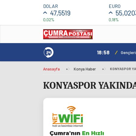
DOLAR
EURO
47,5519
55,020
0,02%
0,18%
18:58
/
ılacak
Gençler
Anasayfa
»
Konya Haber
»
KONYASPOR YA
KONYASPOR YAKINDA
Çumra'nın
En Hızlı