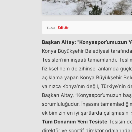
Yazar:
Editör
Başkan Altay: “Konyaspor’umuzun Ye
Konya Büyükşehir Belediyesi tarafında
Tesisleri’nin inşaatı tamamlandı. Tes
fiziksel hem de zihinsel anlamda güçl
açıklama yapan Konya Büyükşehir Bele
yalnızca Konya’nın değil, Türkiye’nin 
Başkan Altay, “Konyaspor’umuzun başa
sorumluluğudur. İnşasını tamamladığım
ekibimizin en iyi şartlarda çalışmasını
Tüm Donanım Yeni Tesiste
Tesisin do
direktör ve sportif direktör odalarında