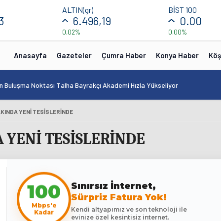
ALTIN(gr)
BİST 100
3
6.496,19
0.00
0,02%
0.00%
Anasayfa
Gazeteler
Çumra Haber
Konya Haber
Köş
in Buluşma Noktası Talha Bayrakçı Akademi Hızla Yükseliyor
KINDA YENİ TESİSLERİNDE
 YENİ TESİSLERİNDE
Sınırsız İnternet,
100
Sürpriz Fatura Yok!
Mbps'e
Kendi altyapımız ve son teknoloji ile
Kadar
evinize özel kesintisiz internet.