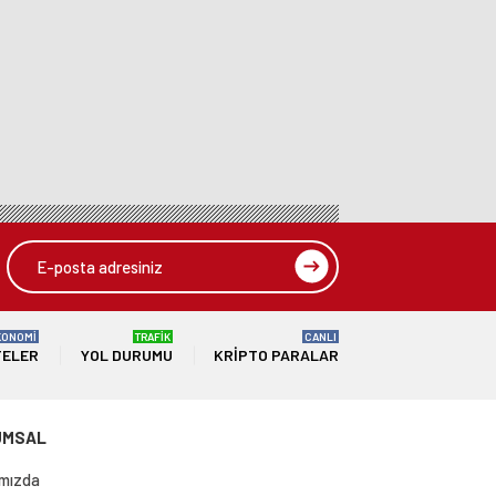
KONOMİ
TRAFİK
CANLI
TELER
YOL DURUMU
KRIPTO PARALAR
UMSAL
mızda