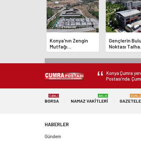
Konya'nın Zengin
Gençlerin Bu
Mutfağı
Noktası Talha
GastroFest'te
Bayrakçı Aka
Tanıtılacak
Hızla Yükseliy
Konya Çumra yerel
Postası'nda. Çumr
CANLI
ANLIK
GÜNL
BORSA
NAMAZ VAKITLERI
GAZETEL
HABERLER
Gündem