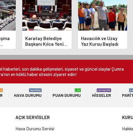
luşma
Karatay Belediye
Havacılık ve Uzay
Başkanı Kılca Yeni
Yaz Kursu Başladı
demi
Projeleri Açıkladı
or
 haberleri, son dakika gelişmeleri, siyaset ve güncel olaylar Çumra
a'nın en köklü haber sitesini ziyaret edin!
ÜK
TAHMİNİ
LİG
EKONOMİ
E
ER
HAVA DURUMU
PUAN DURUMU
HISSELER
PARI
AÇIK SERVİSLER
KUR
Hava Durumu Servisi
Hakkı