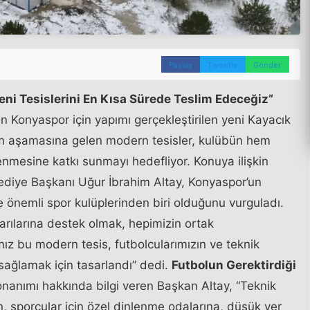
Paylaş
Tweetle
Gönder
ni Tesislerini En Kısa Sürede Teslim Edeceğiz”
n Konyaspor için yapımı gerçekleştirilen yeni Kayacık
lim aşamasına gelen modern tesisler, kulübün hem
enmesine katkı sunmayı hedefliyor. Konuya ilişkin
diye Başkanı Uğur İbrahim Altay, Konyaspor’un
de önemli spor kulüplerinden biri olduğunu vurguladı.
rılarına destek olmak, hepimizin ortak
ız bu modern tesis, futbolcularımızın ve teknik
 sağlamak için tasarlandı” dedi.
Futbolun Gerektirdiği
nanımı hakkında bilgi veren Başkan Altay, “Teknik
n, sporcular için özel dinlenme odalarına, düşük yer