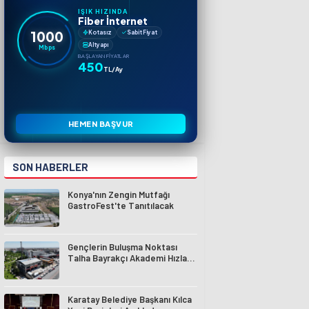
IŞIK HIZINDA
Fiber İnternet
1000
Kotasız
Sabit Fiyat
Altyapı
Mbps
BAŞLAYAN FIYATLAR
450
TL/Ay
HEMEN BAŞVUR
SON HABERLER
Konya'nın Zengin Mutfağı
GastroFest'te Tanıtılacak
Gençlerin Buluşma Noktası
Talha Bayrakçı Akademi Hızla
Yükseliyor
Karatay Belediye Başkanı Kılca