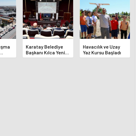
luşma
Karatay Belediye
Havacılık ve Uzay
Başkanı Kılca Yeni
Yaz Kursu Başladı
demi
Projeleri Açıkladı
or