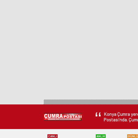
Konya Çumra yerel
Postası'nda. Çumr
CANLI
ANLIK
GÜNL