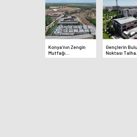
Konya'nın Zengin
Gençlerin Bu
Mutfağı
Noktası Talha
GastroFest'te
Bayrakçı Aka
Tanıtılacak
Hızla Yükseliy