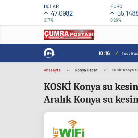
DOLAR
EURO
47,6982
55,148
0,17%
0,26%
10:16
/
Test Basl
Anasayfa
»
Konya Haber
»
KOSKİ Konya su kesin
Aralık Konya su kesint