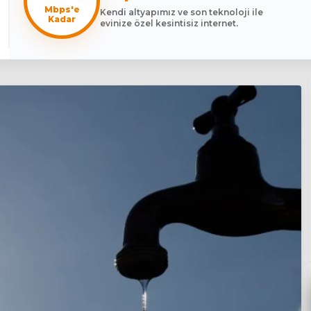
Mbps'e
Kendi altyapımız ve son teknoloji ile
Kadar
evinize özel kesintisiz internet.