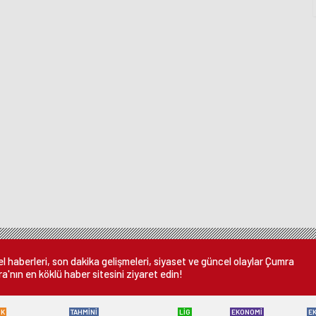
 haberleri, son dakika gelişmeleri, siyaset ve güncel olaylar Çumra
a'nın en köklü haber sitesini ziyaret edin!
ÜK
TAHMİNİ
LİG
EKONOMİ
E