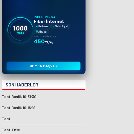
IŞIK HIZINDA
Fiber İnternet
1000
Kotasız
Sabit Fiyat
Altyapı
Mbps
BAŞLAYAN FIYATLAR
450
TL/Ay
HEMEN BAŞVUR
SON HABERLER
Test Baslik 10:31:30
Test Baslik 10:16:19
Test
Test Title