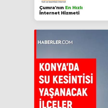
Çumra'nın
En Hızlı
İnternet Hizmeti