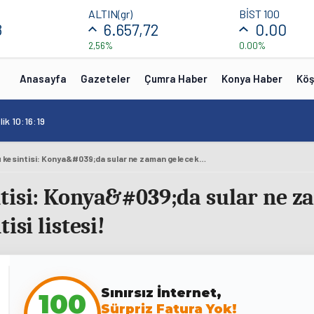
ALTIN(gr)
BİST 100
8
6.657,72
0.00
2,56%
0.00%
Anasayfa
Gazeteler
Çumra Haber
Konya Haber
Köş
ik 10:16:19
KOSKİ Konya su kesintisi: Konya&#039;da sular ne zaman gelecek? 1-2 Aralık Konya su kesintisi listesi!
tisi: Konya&#039;da sular ne z
isi listesi!
Sınırsız İnternet,
100
Sürpriz Fatura Yok!