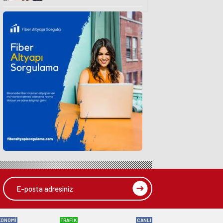
KONOMİ
TRAFİK
CANLI