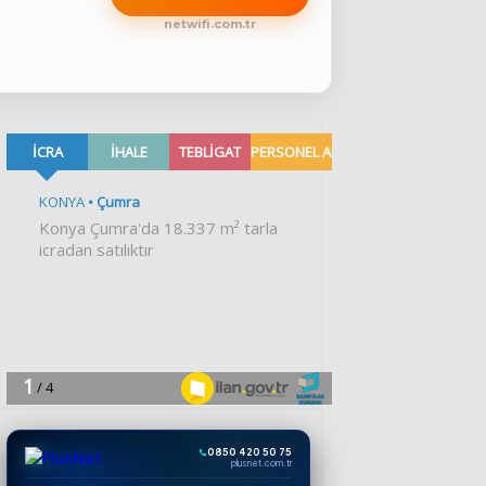
netwifi.com.tr
0850 420 50 75
plusnet.com.tr