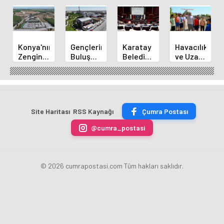
Konya'nın
Gençlerin
Karatay
Havacılık
Zengin
Buluşma
Belediye
ve Uzay
Mutfağı
Noktası
Başkanı
Yaz
GastroFest'te
Talha
Kılca
Kursu
Tanıtılacak
Bayrakçı
Yeni
Başladı
Akademi
Projeleri
Hızla
Açıkladı
Site Haritası
RSS Kaynağı
Çumra Postası
Yükseliyor
@cumra_postasi
© 2026 cumrapostasi.com Tüm hakları saklıdır.