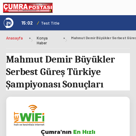
15:02
/
1
Test Title
Anasayfa
»
Konya
»
Haber
Mahmut Demir Büyükler
Serbest Güreş Türkiye
Şampiyonası Sonuçları
Çumra'nın
En Hızlı