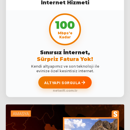
İnternet Hizmeti
100
Mbps'e
Kadar
Sınırsız İnternet,
Sürpriz Fatura Yok!
Kendi altyapımız ve son teknoloji ile
evinize özel kesintisiz internet.
ALTYAPI SORGULA
netwifi.com.tr