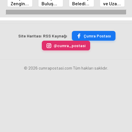
Zengin
Buluşma
Belediye
ve Uzay
Mutfağı
Noktası
Başkanı
Yaz
GastroFest'te
Talha
Kılca
Kursu
Tanıtılacak
Bayrakçı
Yeni
Başladı
Akademi
Projeleri
Hızla
Açıkladı
Site Haritası
RSS Kaynağı
Çumra Postası
Yükseliyor
@cumra_postasi
© 2026 cumrapostasi.com Tüm hakları saklıdır.