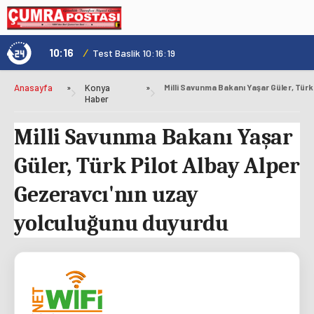
10:16
/
1
Test Baslik 10:16:19
Anasayfa
»
Konya
»
Haber
Milli Savunma Bakanı Yaşar
Güler, Türk Pilot Albay Alper
Gezeravcı'nın uzay
yolculuğunu duyurdu