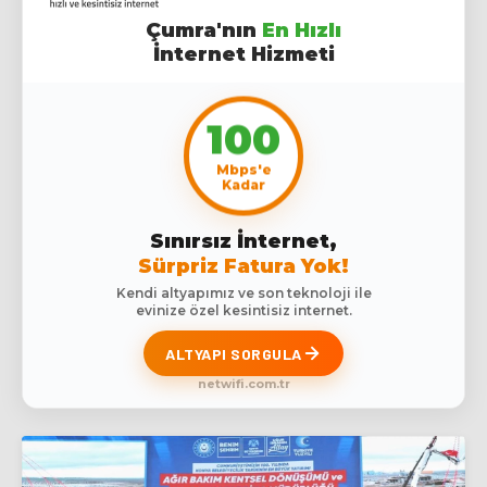
Çumra'nın
En Hızlı
İnternet Hizmeti
100
Mbps'e
Kadar
Sınırsız İnternet,
Sürpriz Fatura Yok!
Kendi altyapımız ve son teknoloji ile
evinize özel kesintisiz internet.
ALTYAPI SORGULA
netwifi.com.tr