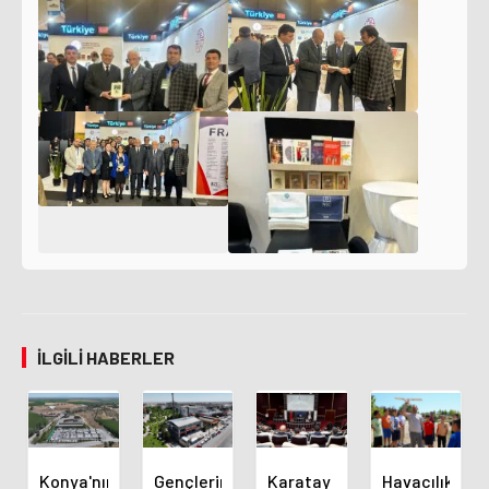
İLGILI HABERLER
Konya'nın
Gençlerin
Karatay
Havacılık