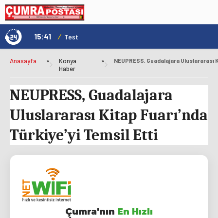
15:41
/
1
Genç Kültür Kart ile Konya'da Üniversite Yaşamı Daha Avantajlı
Test
Anasayfa
»
Konya
»
Haber
NEUPRESS, Guadalajara
Uluslararası Kitap Fuarı’nda
Türkiye’yi Temsil Etti
Çumra'nın
En Hızlı