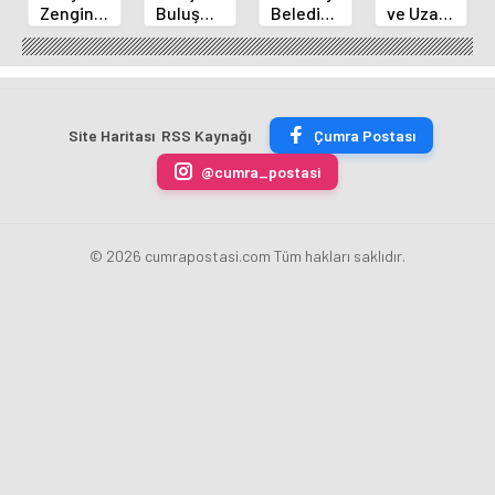
Zengin
Buluşma
Belediye
ve Uzay
Mutfağı
Noktası
Başkanı
Yaz
GastroFest'te
Talha
Kılca
Kursu
Tanıtılacak
Bayrakçı
Yeni
Başladı
Akademi
Projeleri
Hızla
Açıkladı
Site Haritası
RSS Kaynağı
Çumra Postası
Yükseliyor
@cumra_postasi
© 2026 cumrapostasi.com Tüm hakları saklıdır.