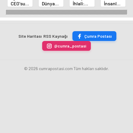
CEO'sundan
Dünya
İhlali:
İnsanların
Elon
Kupası
İsrail
Korkusunu
Musk'a
Biletlerine
Gazze'yi
Mu
Meydan
Rekor
Bombalamaya
Hissediyor?
Okuma
Başvuru!
Devam
Yeni
Ediyor
Araştırma
Site Haritası
RSS Kaynağı
Çumra Postası
@cumra_postasi
© 2026 cumrapostasi.com Tüm hakları saklıdır.