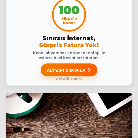
100
Mbps'e
Kadar
Sınırsız İnternet,
Sürpriz Fatura Yok!
Kendi altyapımız ve son teknoloji ile
evinize özel kesintisiz internet.
ALTYAPI SORGULA
netwifi.com.tr