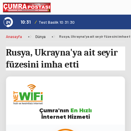
10:31
/
1
Genç Kültür Kart ile Konya'da Üniversite Yaşamı Daha Avantajlı
Test Baslik 10:31:30
Anasayfa
»
Dünya
»
Rusya, Ukrayna'ya ait seyir füzesini imha et
Rusya, Ukrayna'ya ait seyir
füzesini imha etti
Çumra'nın
En Hızlı
İnternet Hizmeti