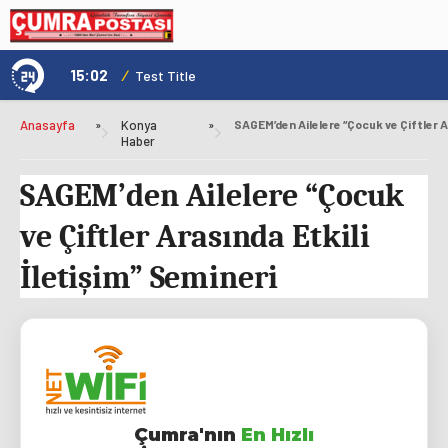
15:02
/
1
Test Title
Anasayfa
»
Konya
»
Haber
SAGEM’den Ailelere “Çocuk
ve Çiftler Arasında Etkili
İletişim” Semineri
Çumra'nın
En Hızlı