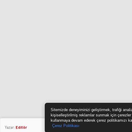
Sitemizde deneyiminizi geliştirmek, trafiği anal
kişiselleştirilmiş reklamlar sunmak için çerezler
kullanmaya devam ederek çerez politikamızı ka
Çerez Politikası
Yazar:
Editör