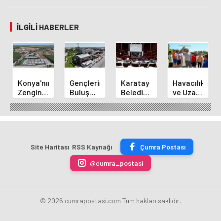
İLGILI HABERLER
Konya'nın
Gençlerin
Karatay
Havacılık
Zengin
Buluşma
Belediye
ve Uzay
Mutfağı
Noktası
Başkanı
Yaz
GastroFest'te
Talha
Kılca
Kursu
Tanıtılacak
Bayrakçı
Yeni
Başladı
Akademi
Projeleri
Hızla
Açıkladı
Site Haritası
RSS Kaynağı
Çumra Postası
Yükseliyor
@cumra_postasi
© 2026 cumrapostasi.com Tüm hakları saklıdır.