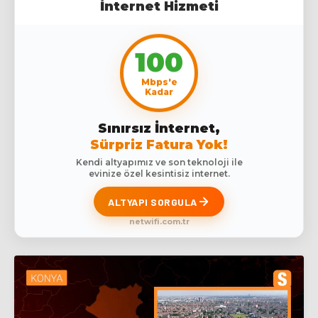
İnternet Hizmeti
100
Mbps'e
Kadar
Sınırsız İnternet,
Sürpriz Fatura Yok!
Kendi altyapımız ve son teknoloji ile
evinize özel kesintisiz internet.
ALTYAPI SORGULA
netwifi.com.tr