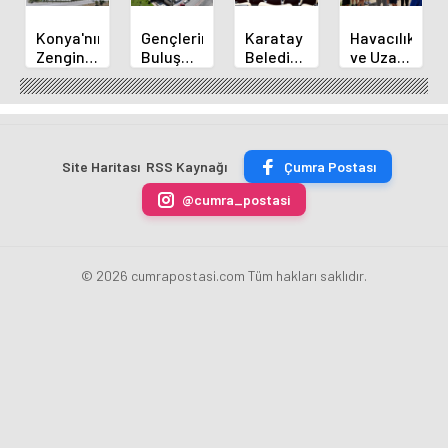
Konya'nın
Gençlerin
Karatay
Havacılık
Zengin
Buluşma
Belediye
ve Uzay
Mutfağı
Noktası
Başkanı
Yaz
GastroFest'te
Talha
Kılca
Kursu
Tanıtılacak
Bayrakçı
Yeni
Başladı
Akademi
Projeleri
Hızla
Açıkladı
Site Haritası
RSS Kaynağı
Çumra Postası
Yükseliyor
@cumra_postasi
© 2026 cumrapostasi.com Tüm hakları saklıdır.