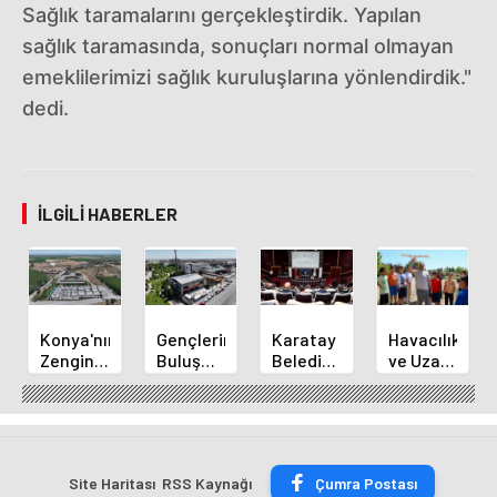
Sağlık taramalarını gerçekleştirdik. Yapılan
sağlık taramasında, sonuçları normal olmayan
emeklilerimizi sağlık kuruluşlarına yönlendirdik."
dedi.
İLGILI HABERLER
Konya'nın
Gençlerin
Karatay
Havacılık
Zengin
Buluşma
Belediye
ve Uzay
Mutfağı
Noktası
Başkanı
Yaz
GastroFest'te
Talha
Kılca
Kursu
Tanıtılacak
Bayrakçı
Yeni
Başladı
Akademi
Projeleri
Hızla
Açıkladı
Site Haritası
RSS Kaynağı
Çumra Postası
Yükseliyor