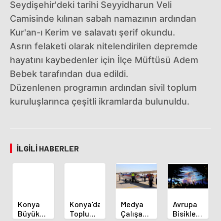
Seydişehir'deki tarihi Seyyidharun Veli
Camisinde kılınan sabah namazının ardından
Kur'an-ı Kerim ve salavatı şerif okundu.
Asrın felaketi olarak nitelendirilen depremde
hayatını kaybedenler için İlçe Müftüsü Adem
Bebek tarafından dua edildi.
Düzenlenen programın ardından sivil toplum
kuruluşlarınca çeşitli ikramlarda bulunuldu.
İLGILI HABERLER
Konya
Konya'da
Medya
Avrupa
Büyükşehir
Toplu
Çalışanları
Bisiklet