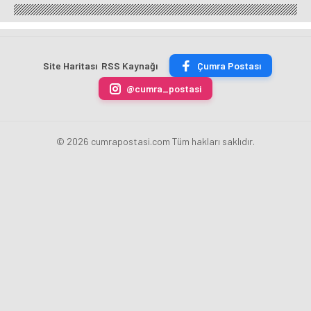
Bosna
Taşıma
İHA
Başkenti
Hersek
Araçlarına
Pilotluk
Konya
FERA
Denetim
Sertifikalarını
Festivali
Şubesini
Aldı
Yoğun
Yıl
İlgi
Site Haritası
RSS Kaynağı
Çumra Postası
İçinde
Gördü
Açacak
@cumra_postasi
© 2026 cumrapostasi.com Tüm hakları saklıdır.