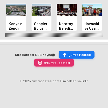
Konya'nın
Gençlerin
Karatay
Havacılık
Zengin
Buluşma
Belediye
ve Uzay
Mutfağı
Noktası
Başkanı
Yaz
GastroFest'te
Talha
Kılca
Kursu
Tanıtılacak
Bayrakçı
Yeni
Başladı
Akademi
Projeleri
Hızla
Açıkladı
Site Haritası
RSS Kaynağı
Çumra Postası
Yükseliyor
@cumra_postasi
© 2026 cumrapostasi.com Tüm hakları saklıdır.