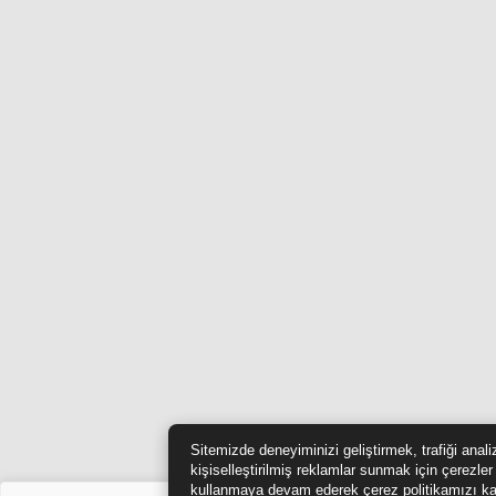
Sitemizde deneyiminizi geliştirmek, trafiği anal
kişiselleştirilmiş reklamlar sunmak için çerezler
kullanmaya devam ederek çerez politikamızı ka