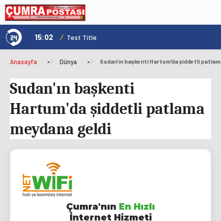
15:02
/
1
Test Title
Anasayfa
»
Dünya
»
Sudan'ın başkenti Hartum'da şiddetli patla
Sudan'ın başkenti
Hartum'da şiddetli patlama
meydana geldi
Çumra'nın
En Hızlı
İnternet Hizmeti