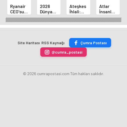
Ryanair
2026
Ateşkes
Atlar
CEO'sundan
Dünya
İhlali:
İnsanların
Elon
Kupası
İsrail
Korkusunu
Musk'a
Biletlerine
Gazze'yi
Mu
Meydan
Rekor
Bombalamaya
Hissediyor?
Okuma
Başvuru!
Devam
Yeni
Ediyor
Araştırma
Site Haritası
RSS Kaynağı
Çumra Postası
@cumra_postasi
© 2026 cumrapostasi.com Tüm hakları saklıdır.