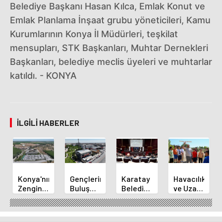
Belediye Başkanı Hasan Kılca, Emlak Konut ve
Emlak Planlama İnşaat grubu yöneticileri, Kamu
Kurumlarının Konya İl Müdürleri, teşkilat
mensupları, STK Başkanları, Muhtar Dernekleri
Başkanları, belediye meclis üyeleri ve muhtarlar
katıldı. - KONYA
İLGILI HABERLER
Konya'nın
Gençlerin
Karatay
Havacılık
Zengin
Buluşma
Belediye
ve Uzay
Mutfağı
Noktası
Başkanı
Yaz
GastroFest'te
Talha
Kılca
Kursu
Tanıtılacak
Bayrakçı
Yeni
Başladı