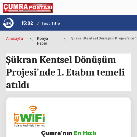
15:02
/
1
Test Title
Anasayfa
»
Konya
»
Haber
Şükran Kentsel Dönüşüm
Projesi'nde 1. Etabın temeli
atıldı
Çumra'nın
En Hızlı