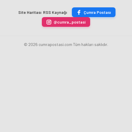
Akademi
Projeleri
Hızla
Açıkladı
Site Haritası
RSS Kaynağı
Çumra Postası
Yükseliyor
@cumra_postasi
© 2026 cumrapostasi.com Tüm hakları saklıdır.