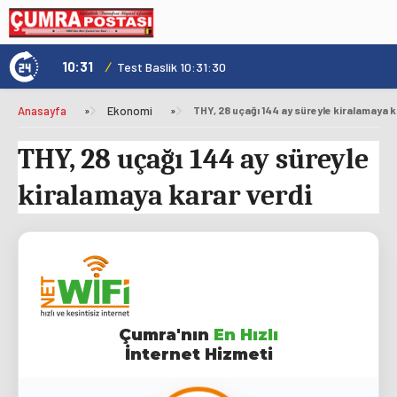
10:31
/
1
Genç Kültür Kart ile Konya'da Üniversite Yaşamı Daha Avantajlı
Test Baslik 10:31:30
Anasayfa
»
Ekonomi
»
THY, 28 uçağı 144 ay süreyle kiralamaya k
THY, 28 uçağı 144 ay süreyle
kiralamaya karar verdi
Çumra'nın
En Hızlı
İnternet Hizmeti