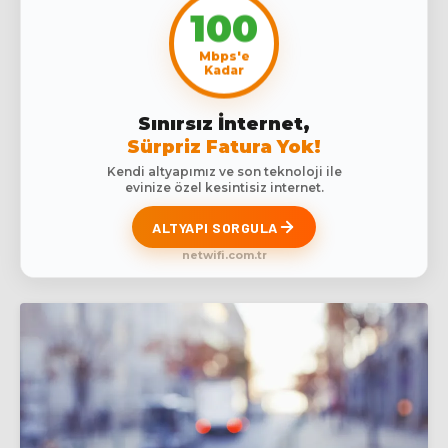
100
Mbps'e
Kadar
Sınırsız İnternet,
Sürpriz Fatura Yok!
Kendi altyapımız ve son teknoloji ile
evinize özel kesintisiz internet.
ALTYAPI SORGULA
netwifi.com.tr