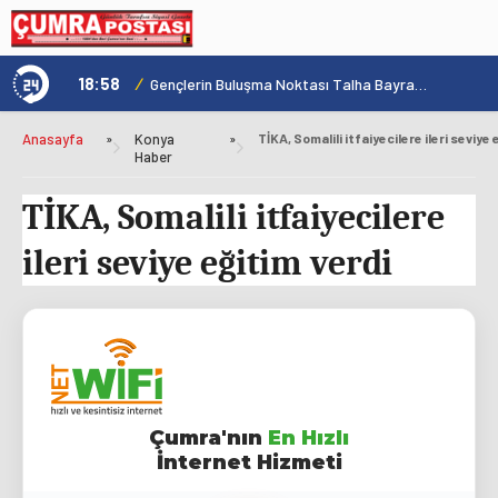
18:58
/
1
Konya'nın Zengin Mutfağı GastroFest'te Tanıtılacak
Gençlerin Buluşma Noktası Talha Bayrakçı Akademi Hızla Yükseliyor
Anasayfa
»
Konya
»
Haber
TİKA, Somalili itfaiyecilere
ileri seviye eğitim verdi
Çumra'nın
En Hızlı
İnternet Hizmeti