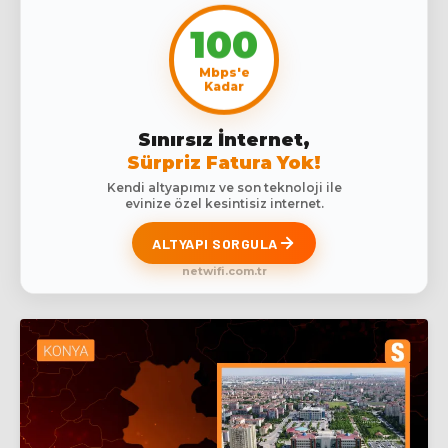
100
Mbps'e
Kadar
Sınırsız İnternet,
Sürpriz Fatura Yok!
Kendi altyapımız ve son teknoloji ile
evinize özel kesintisiz internet.
ALTYAPI SORGULA
netwifi.com.tr