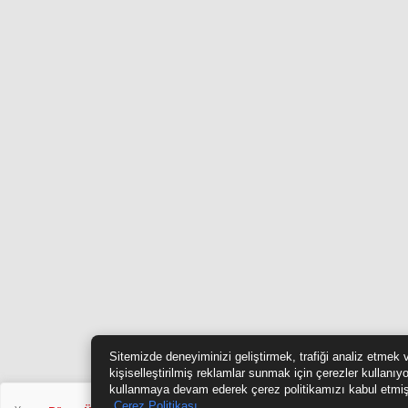
Sitemizde deneyiminizi geliştirmek, trafiği analiz etmek 
kişiselleştirilmiş reklamlar sunmak için çerezler kullanıy
kullanmaya devam ederek çerez politikamızı kabul etmiş
Çerez Politikası