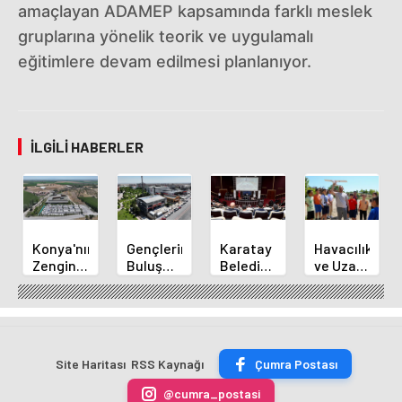
amaçlayan ADAMEP kapsamında farklı meslek
gruplarına yönelik teorik ve uygulamalı
eğitimlere devam edilmesi planlanıyor.
İLGILI HABERLER
Konya'nın
Gençlerin
Karatay
Havacılık
Zengin
Buluşma
Belediye
ve Uzay
Mutfağı
Noktası
Başkanı
Yaz
GastroFest'te
Talha
Kılca
Kursu
Tanıtılacak
Bayrakçı
Yeni
Başladı
Akademi
Projeleri
Hızla
Açıkladı
Site Haritası
RSS Kaynağı
Çumra Postası
Yükseliyor
@cumra_postasi