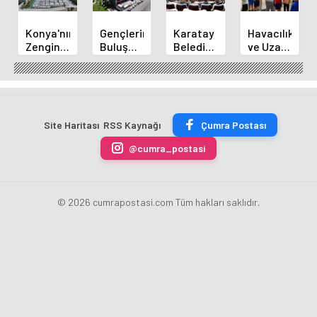
Konya'nın
Gençlerin
Karatay
Havacılık
Zengin
Buluşma
Belediye
ve Uzay
Mutfağı
Noktası
Başkanı
Yaz
GastroFest'te
Talha
Kılca
Kursu
Tanıtılacak
Bayrakçı
Yeni
Başladı
Akademi
Projeleri
Hızla
Açıkladı
Site Haritası
RSS Kaynağı
Çumra Postası
Yükseliyor
@cumra_postasi
© 2026 cumrapostasi.com Tüm hakları saklıdır.