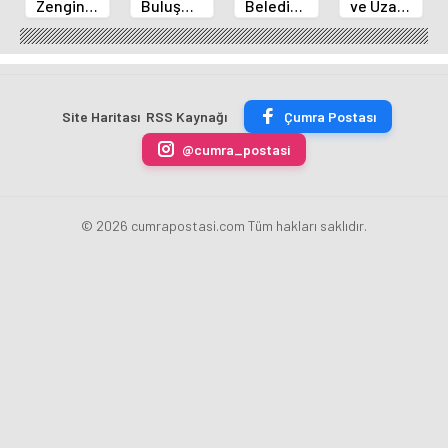
Zengin
Buluşma
Belediye
ve Uzay
Mutfağı
Noktası
Başkanı
Yaz
GastroFest'te
Talha
Kılca
Kursu
Tanıtılacak
Bayrakçı
Yeni
Başladı
Akademi
Projeleri
Hızla
Açıkladı
Site Haritası
RSS Kaynağı
Çumra Postası
Yükseliyor
@cumra_postasi
© 2026 cumrapostasi.com Tüm hakları saklıdır.