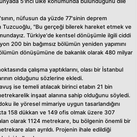
dünyada 5'inci ülke konumunda bulunduğunu dile
sının, nüfusun da yüzde 77'sinin deprem
n Tuzcuoğlu, "Bu gerçeği bilerek hareket etmek ve
ndayız. Türkiye'de kentsel dönüşümle ilgili ciddi
ilyon 200 bin bağımsız bölümün yeniden yapımını
 bölümün dönüşümüne de bakanlık olarak 480 milyar
noktasında çalışma yaptıklarını, olası bir İstanbul
klarının olduğunu sözlerine ekledi.
ş ise temeli atılacak birinci etabın 21 bin
etrekarelik inşaat alanına sahip olduğunu söyledi.
doku ile yöresel mimariye uygun tasarlandığını
okta 158 dükkan ve 149 ofis olmak üzere 307
lan olarak 1124 metrekare, bu bölgenin önemli bir
rekare alan ayrıldı. Projenin ihale edildiği