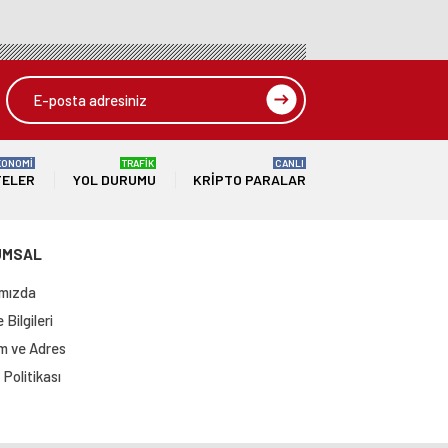
KONOMİ
TRAFİK
CANLI
TELER
YOL DURUMU
KRIPTO PARALAR
UMSAL
mızda
Bilgileri
im ve Adres
Politikası