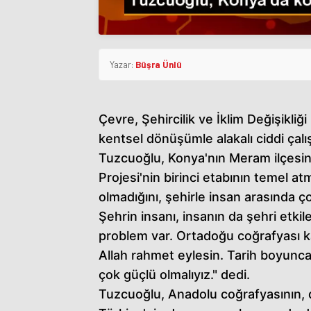
Yazar:
Büşra Ünlü
Çevre, Şehircilik ve İklim Değişikli
kentsel dönüşümle alakalı ciddi çalı
Tuzcuoğlu, Konya'nın Meram ilçesi
Projesi'nin birinci etabının temel a
olmadığını, şehirle insan arasında ç
Şehrin insanı, insanın da şehri etki
problem var. Ortadoğu coğrafyası k
Allah rahmet eylesin. Tarih boyunca
çok güçlü olmalıyız." dedi.
Tuzcuoğlu, Anadolu coğrafyasının,