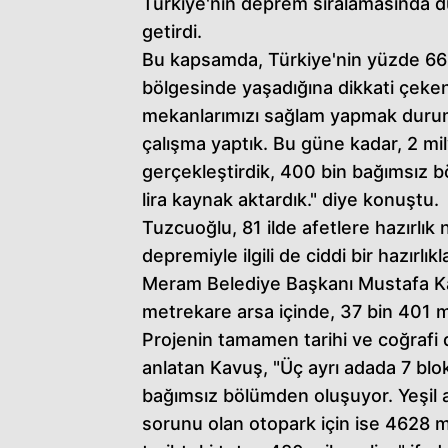
Türkiye'nin deprem sıralamasında 
getirdi.
Bu kapsamda, Türkiye'nin yüzde 66'
bölgesinde yaşadığına dikkati çeke
mekanlarımızı sağlam yapmak durumu
çalışma yaptık. Bu güne kadar, 2 m
gerçekleştirdik, 400 bin bağımsız
lira kaynak aktardık." diye konuştu.
Tuzcuoğlu, 81 ilde afetlere hazırlık 
depremiyle ilgili de ciddi bir hazırlı
Meram Belediye Başkanı Mustafa Kavu
metrekare arsa içinde, 37 bin 401 m
Projenin tamamen tarihi ve coğrafi 
anlatan Kavuş, "Üç ayrı adada 7 bl
bağımsız bölümden oluşuyor. Yeşil a
sorunu olan otopark için ise 4628 met