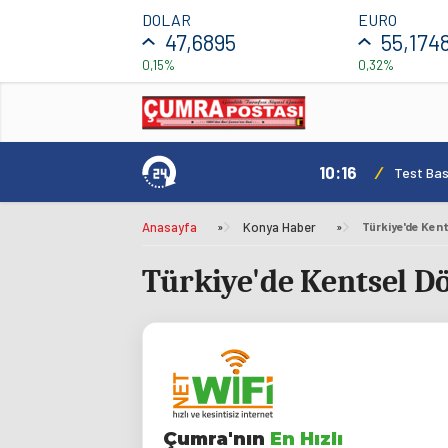
DOLAR
EURO
47,6895
55,174
0,15%
0,32%
10:16
/
Test Basl
Anasayfa
»
Konya Haber
»
Türkiye'de Ken
Türkiye'de Kentsel 
Çumra'nın
En Hızlı