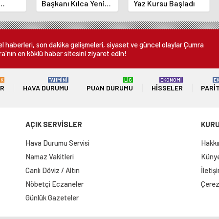
Başkanı Kılca Yeni
Yaz Kursu Başladı
demi
Projeleri Açıkladı
or
 haberleri, son dakika gelişmeleri, siyaset ve güncel olaylar Çumra
a'nın en köklü haber sitesini ziyaret edin!
ÜK
TAHMİNİ
LİG
EKONOMİ
E
ER
HAVA DURUMU
PUAN DURUMU
HISSELER
PARI
AÇIK SERVİSLER
KUR
Hava Durumu Servisi
Hakkı
Namaz Vakitleri
Künye 
Canlı Döviz / Altın
İletiş
Nöbetçi Eczaneler
Çerez 
Günlük Gazeteler