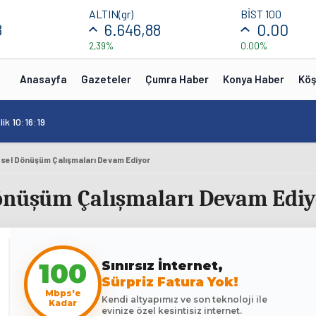
ALTIN(gr)
BİST 100
8
6.646,88
0.00
2,39%
0.00%
Anasayfa
Gazeteler
Çumra Haber
Konya Haber
Köş
ik 10:16:19
tsel Dönüşüm Çalışmaları Devam Ediyor
Dönüşüm Çalışmaları Devam Ediy
100
Sınırsız İnternet,
Sürpriz Fatura Yok!
Mbps'e
Kendi altyapımız ve son teknoloji ile
Kadar
evinize özel kesintisiz internet.