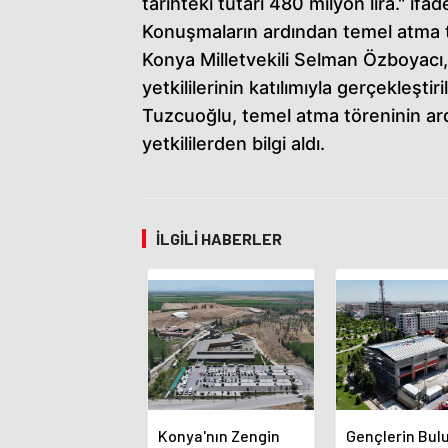
tarihteki tutarı 480 milyon lira." ifade
Konuşmaların ardından temel atma t
Konya Milletvekili Selman Özboyacı
yetkililerinin katılımıyla gerçekleştiril
Tuzcuoğlu, temel atma töreninin ar
yetkililerden bilgi aldı.
İLGILI HABERLER
Konya'nın Zengin
Gençlerin Bu