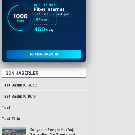
IŞIK HIZINDA
Fiber İnternet
1000
Kotasız
Sabit Fiyat
Altyapı
Mbps
BAŞLAYAN FIYATLAR
450
TL/Ay
HEMEN BAŞVUR
SON HABERLER
Test Baslik 10:31:30
Test Baslik 10:16:19
Test
Test Title
Konya'nın Zengin Mutfağı
GastroFest'te Tanıtılacak