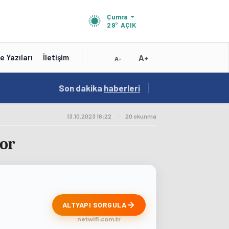
Çumra
29°
AÇIK
A+
e Yazıları
İletişim
A-
15:41
Son dakika
/
haberleri
Test
13.10.2023 16:22
|
20 okunma
or
ALTYAPI SORGULA
netwifi.com.tr