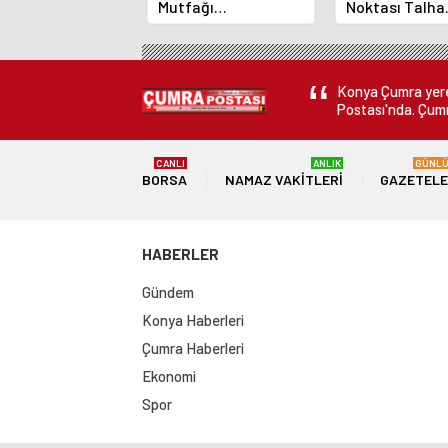
Mutfağı
Noktası Talha
GastroFest'te
Bayrakçı Aka
Tanıtılacak
Hızla Yükseliy
Konya Çumra yerel
Postası'nda. Çumr
CANLI
ANLIK
GÜNL
BORSA
NAMAZ VAKITLERI
GAZETEL
HABERLER
Gündem
Konya Haberleri
Çumra Haberleri
Ekonomi
Spor