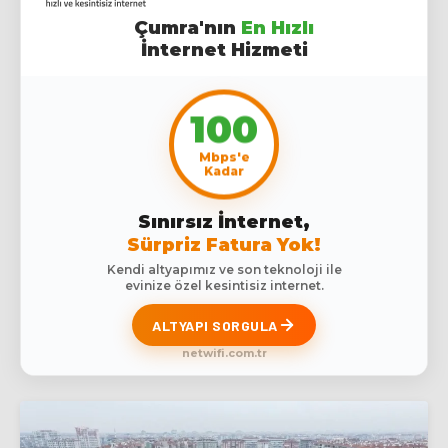
Çumra'nın
En Hızlı
İnternet Hizmeti
100
Mbps'e
Kadar
Sınırsız İnternet,
Sürpriz Fatura Yok!
Kendi altyapımız ve son teknoloji ile
evinize özel kesintisiz internet.
ALTYAPI SORGULA
netwifi.com.tr