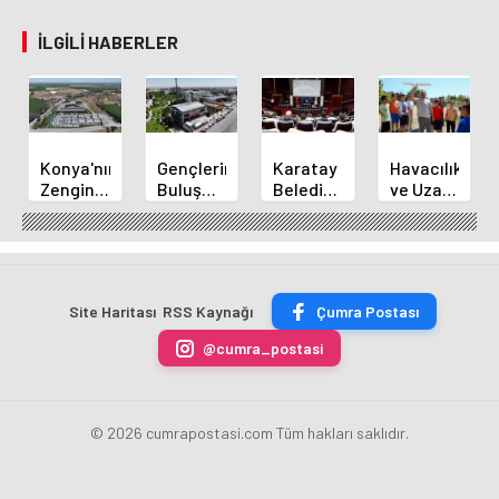
İLGILI HABERLER
Konya'nın
Gençlerin
Karatay
Havacılık
Zengin
Buluşma
Belediye
ve Uzay
Mutfağı
Noktası
Başkanı
Yaz
GastroFest'te
Talha
Kılca
Kursu
Tanıtılacak
Bayrakçı
Yeni
Başladı
Akademi
Projeleri
Hızla
Açıkladı
Site Haritası
RSS Kaynağı
Çumra Postası
Yükseliyor
@cumra_postasi
© 2026 cumrapostasi.com Tüm hakları saklıdır.