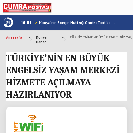
19:01
/
1
Hadim'de Arıcılara Orman Yangınları Eğitimi Verildi
Konya'nın Zengin Mutfağı GastroFest'te Tanıtılacak
Anasayfa
»
Konya
»
Haber
TÜRKİYE’NİN EN BÜYÜK
ENGELSİZ YAŞAM MERKEZİ
HİZMETE AÇILMAYA
HAZIRLANIYOR