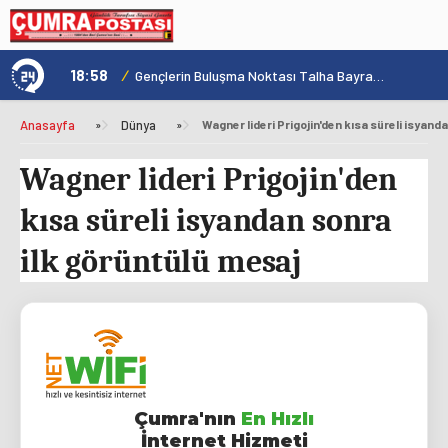
18:58
/
1
Konya'nın Zengin Mutfağı GastroFest'te Tanıtılacak
Gençlerin Buluşma Noktası Talha Bayrakçı Akademi Hızla Yükseliyor
Anasayfa
»
Dünya
»
Wagner lideri Prigojin'den
kısa süreli isyandan sonra
ilk görüntülü mesaj
Çumra'nın
En Hızlı
İnternet Hizmeti