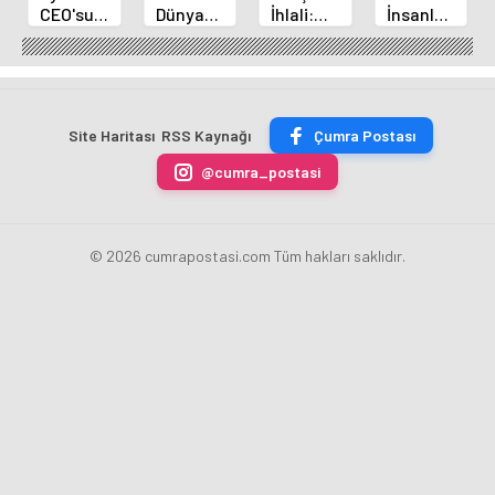
CEO'sundan
Dünya
İhlali:
İnsanların
Elon
Kupası
İsrail
Korkusunu
Musk'a
Biletlerine
Gazze'yi
Mu
Meydan
Rekor
Bombalamaya
Hissediyor?
Okuma
Başvuru!
Devam
Yeni
Ediyor
Araştırma
Site Haritası
RSS Kaynağı
Çumra Postası
@cumra_postasi
© 2026 cumrapostasi.com Tüm hakları saklıdır.