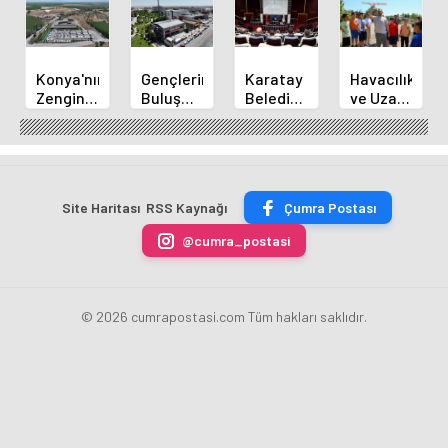
Konya'nın
Gençlerin
Karatay
Havacılık
Zengin
Buluşma
Belediye
ve Uzay
Mutfağı
Noktası
Başkanı
Yaz
GastroFest'te
Talha
Kılca
Kursu
Tanıtılacak
Bayrakçı
Yeni
Başladı
Akademi
Projeleri
Hızla
Açıkladı
Site Haritası
RSS Kaynağı
Çumra Postası
Yükseliyor
@cumra_postasi
© 2026 cumrapostasi.com Tüm hakları saklıdır.