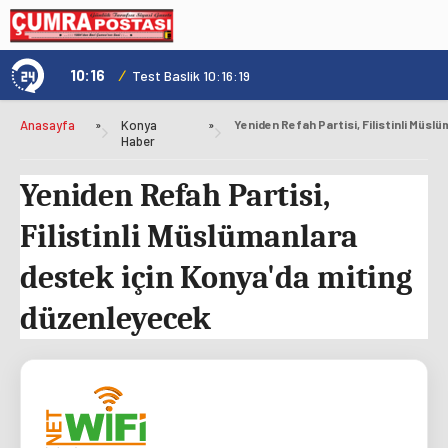
10:16
/
1
Test Baslik 10:16:19
Anasayfa
»
Konya
»
Haber
Yeniden Refah Partisi,
Filistinli Müslümanlara
destek için Konya'da miting
düzenleyecek