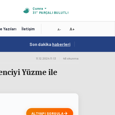
Çumra
31°
PARÇALI BULUTLU
A+
e Yazıları
İletişim
A-
10:16
Son dakika
/
haberleri
Test Baslik 10:16:19
11.12.2024 11:13
|
46 okunma
enciyi Yüzme ile
ALTYAPI SORGULA