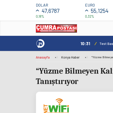
DOLAR
EURO
47,6787
55,1254
0,18%
0,32%
10:31
/
mı Daha Avantajlı
Test Bas
Anasayfa
»
Konya Haber
»
“Yüzme Bilmeyen Kalm
Tanıştırıyor