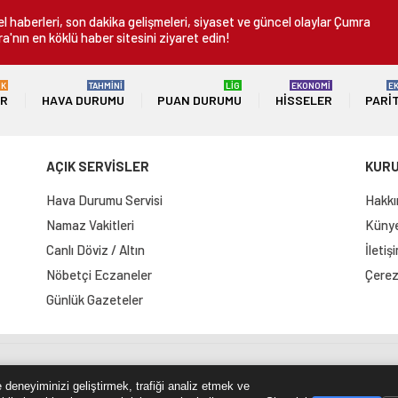
 haberleri, son dakika gelişmeleri, siyaset ve güncel olaylar Çumra
a'nın en köklü haber sitesini ziyaret edin!
ÜK
TAHMİNİ
LİG
EKONOMİ
E
ER
HAVA DURUMU
PUAN DURUMU
HISSELER
PARI
AÇIK SERVİSLER
KUR
Hava Durumu Servisi
Hakkı
Namaz Vakitleri
Künye 
Canlı Döviz / Altın
İletiş
Nöbetçi Eczaneler
Çerez 
Günlük Gazeteler
e Haritası
RSS Kaynağı
Çumra Postası
@cumra_posta
 deneyiminizi geliştirmek, trafiği analiz etmek ve