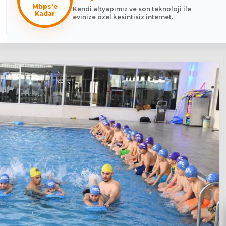
Mbps'e
Kendi altyapımız ve son teknoloji ile
Kadar
evinize özel kesintisiz internet.