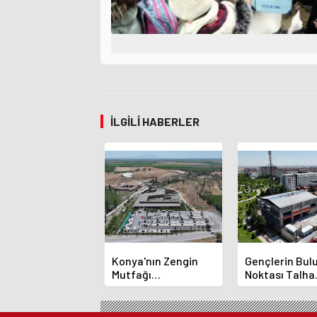
İLGILI HABERLER
Konya'nın Zengin
Gençlerin Bu
Mutfağı
Noktası Talha
GastroFest'te
Bayrakçı Aka
Tanıtılacak
Hızla Yükseliy