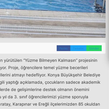
Paylaş
Tweetle
Gönder
an yürütülen “Yüzme Bilmeyen Kalmasın” projesinin
r. Proje, öğrencilere temel yüzme becerileri
llerini atmayı hedefliyor. Konya Büyükşehir Belediye
ilgili yaptığı açıklamada, çocukların sadece akademik
etlerde de gelişimlerine destek olmanın önemini
u yıl da 3. sınıf öğrencilerimizi yüzme sporuyla
atay, Karapınar ve Ereğli ilçelerimizden 85 okuldan