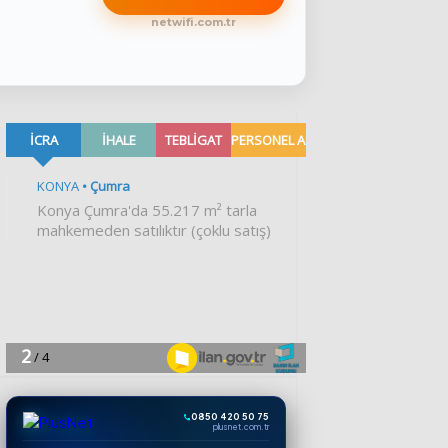
netwifi.com.tr
0850 420 50 75
plusnet.com.tr