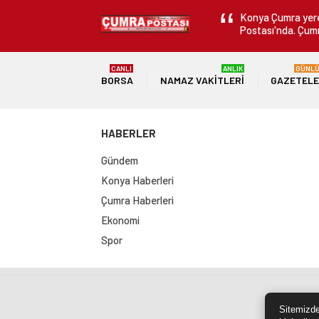
Konya Çumra yerel
Postası'nda. Çumr
CANLI
ANLIK
GÜNL
BORSA
NAMAZ VAKITLERI
GAZETEL
HABERLER
Gündem
Konya Haberleri
Çumra Haberleri
Ekonomi
Spor
Sit
Sitemizde