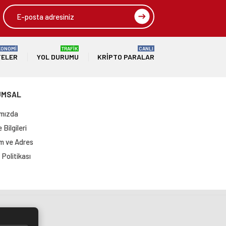
KONOMİ
TRAFİK
CANLI
TELER
YOL DURUMU
KRIPTO PARALAR
UMSAL
mızda
Bilgileri
im ve Adres
Politikası
si