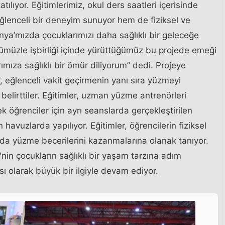
ılıyor. Eğitimlerimiz, okul ders saatleri içerisinde
eğlenceli bir deneyim sunuyor hem de fiziksel ve
Konya’mızda çocuklarımızı daha sağlıklı bir geleceğe
üğümüzle işbirliği içinde yürüttüğümüz bu projede emeği
mıza sağlıklı bir ömür diliyorum” dedi. Projeye
, eğlenceli vakit geçirmenin yanı sıra yüzmeyi
elirttiler. Eğitimler, uzman yüzme antrenörleri
k öğrenciler için ayrı seanslarda gerçekleştirilen
n havuzlarda yapılıyor. Eğitimler, öğrencilerin fiziksel
nda yüzme becerilerini kazanmalarına olanak tanıyor.
nin çocukların sağlıklı bir yaşam tarzına adım
ı olarak büyük bir ilgiyle devam ediyor.