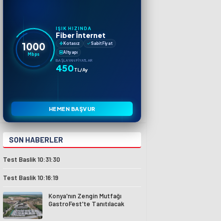
IŞIK HIZINDA
Fiber İnternet
1000
Kotasız
Sabit Fiyat
Altyapı
Mbps
BAŞLAYAN FIYATLAR
450
TL/Ay
HEMEN BAŞVUR
SON HABERLER
Test Baslik 10:31:30
Test Baslik 10:16:19
Konya'nın Zengin Mutfağı
GastroFest'te Tanıtılacak