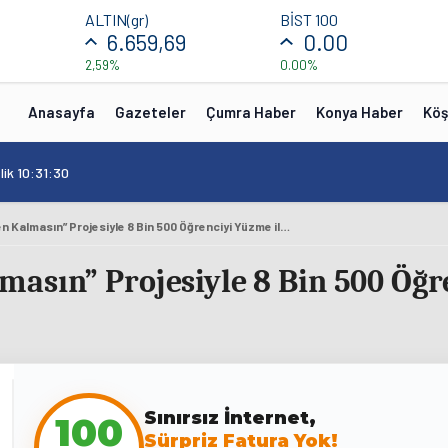
ALTIN(gr)
BİST 100
6.659,69
0.00
2,59%
0.00%
Anasayfa
Gazeteler
Çumra Haber
Konya Haber
Köş
lik 10:31:30
“Yüzme Bilmeyen Kalmasın” Projesiyle 8 Bin 500 Öğrenciyi Yüzme ile Tanıştırıyor
asın” Projesiyle 8 Bin 500 Öğr
100
Sınırsız İnternet,
Sürpriz Fatura Yok!