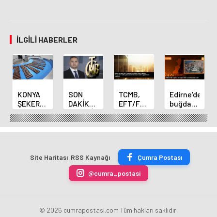
İLGILI HABERLER
KONYA
SON
TCMB,
Edirne'de
ŞEKER
DAKİKA
EFT/FAST
buğday
YILLIK 7
HABERİ:
işlemleri
ve arpa
BİN 500
Yeni
için
ekim
TON
Merkez
fazla
sezonu
ÇİKOLATALI
Bankası
ücret
sona
ÜRÜN
Başkanı
uygulamasını
erdi
Site Haritası
RSS Kaynağı
Çumra Postası
ÜRETİLECEK
Fatih
kaldırdı
Karahan
@cumra_postasi
oldu
© 2026 cumrapostasi.com Tüm hakları saklıdır.