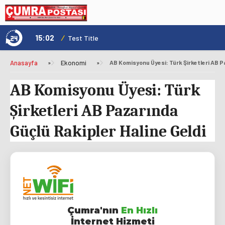
15:02
/
1
Test Title
Anasayfa
»
Ekonomi
»
AB Komisyonu Üyesi: Türk
Şirketleri AB Pazarında
Güçlü Rakipler Haline Geldi
Çumra'nın
En Hızlı
İnternet Hizmeti