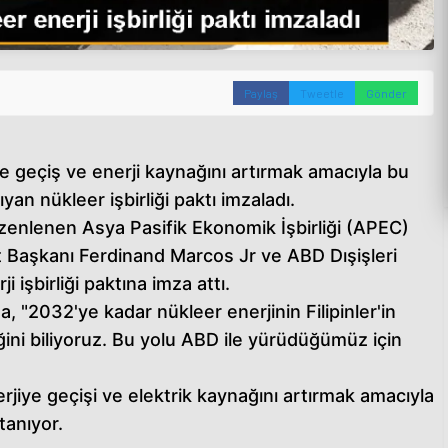
Paylaş
Tweetle
Gönder
iye geçiş ve enerji kaynağını artırmak amacıyla bu
an nükleer işbirliği paktı imzaladı.
enlenen Asya Pasifik Ekonomik İşbirliği (APEC)
et Başkanı Ferdinand Marcos Jr ve ABD Dışişleri
 işbirliği paktına imza attı.
, "2032'ye kadar nükleer enerjinin Filipinler'in
eğini biliyoruz. Bu yolu ABD ile yürüdüğümüz için
erjiye geçişi ve elektrik kaynağını artırmak amacıyla
tanıyor.