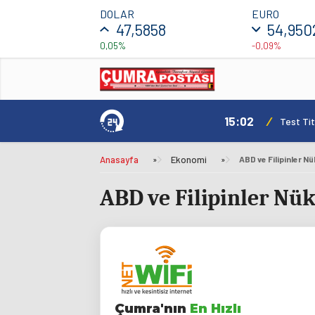
DOLAR
EURO
47,5858
54,950
0,05%
-0,09%
15:02
/
Test Tit
Anasayfa
»
Ekonomi
»
ABD ve Filipinler Nük
ABD ve Filipinler Nükl
Çumra'nın
En Hızlı