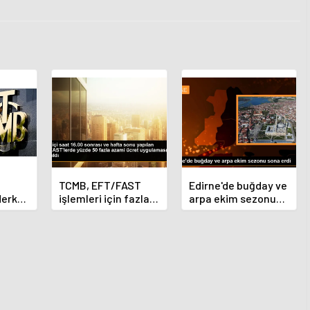
TCMB, EFT/FAST
Edirne'de buğday ve
Merkez
işlemleri için fazla
arpa ekim sezonu
nı
ücret uygulamasını
sona erdi
 oldu
kaldırdı