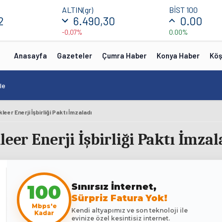
ALTIN(gr)
BİST 100
2
6.490,30
0.00
-0,07%
0.00%
Anasayfa
Gazeteler
Çumra Haber
Konya Haber
Köş
le
leer Enerji İşbirliği Paktı İmzaladı
eer Enerji İşbirliği Paktı İmzal
100
Sınırsız İnternet,
Sürpriz Fatura Yok!
Mbps'e
Kendi altyapımız ve son teknoloji ile
Kadar
evinize özel kesintisiz internet.