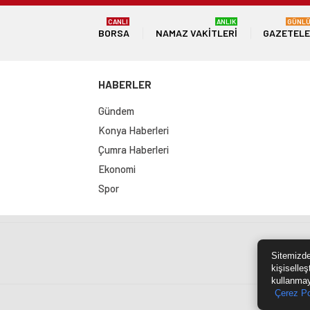
CANLI
ANLIK
GÜNL
BORSA
NAMAZ VAKITLERI
GAZETEL
HABERLER
Gündem
Konya Haberleri
Çumra Haberleri
Ekonomi
Spor
Sit
Sitemizde
kişiselleş
kullanmay
Çerez Po