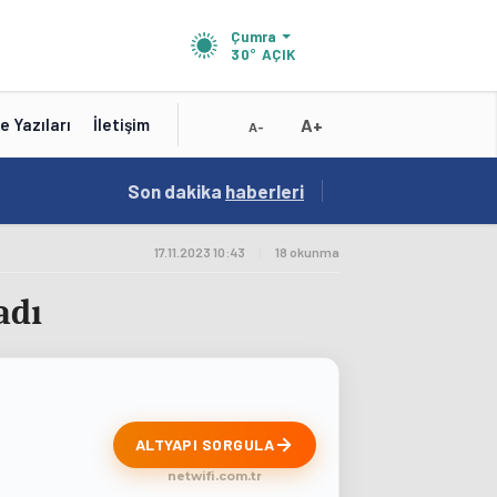
Çumra
30°
AÇIK
A+
e Yazıları
İletişim
A-
19:01
Son dakika
/
haberleri
Konya'nın Zengin Mutfağı GastroFest'te Tanıt
17.11.2023 10:43
|
18 okunma
adı
ALTYAPI SORGULA
netwifi.com.tr