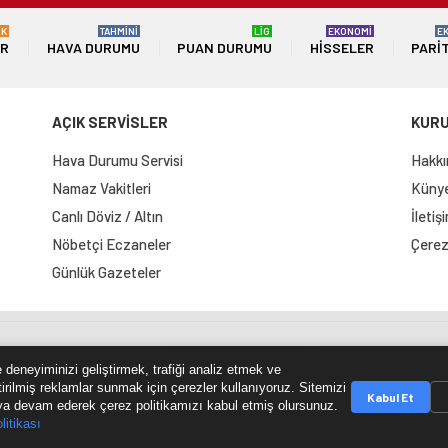
ÜK
TAHMİNİ
LİG
EKONOMİ
E
ER
HAVA DURUMU
PUAN DURUMU
HISSELER
PARI
AÇIK SERVİSLER
KUR
Hava Durumu Servisi
Hakkı
Namaz Vakitleri
Künye 
Canlı Döviz / Altın
İletiş
Nöbetçi Eczaneler
Çerez 
Günlük Gazeteler
e Haritası
RSS Kaynağı
Çumra Postası
@cumra_posta
 deneyiminizi geliştirmek, trafiği analiz etmek ve
tirilmiş reklamlar sunmak için çerezler kullanıyoruz. Sitemizi
Kabul Et
a devam ederek çerez politikamızı kabul etmiş olursunuz.
litikası
© 2026 cumrapostasi.com Tüm hakları saklıdır.