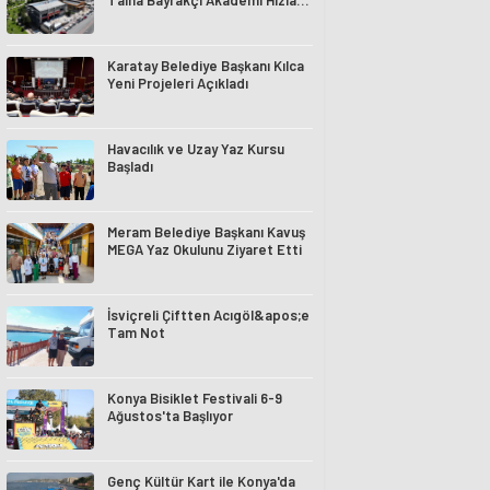
Talha Bayrakçı Akademi Hızla
Yükseliyor
Karatay Belediye Başkanı Kılca
Yeni Projeleri Açıkladı
Havacılık ve Uzay Yaz Kursu
Başladı
Meram Belediye Başkanı Kavuş
MEGA Yaz Okulunu Ziyaret Etti
İsviçreli Çiftten Acıgöl&apos;e
Tam Not
Konya Bisiklet Festivali 6-9
Ağustos'ta Başlıyor
Genç Kültür Kart ile Konya'da