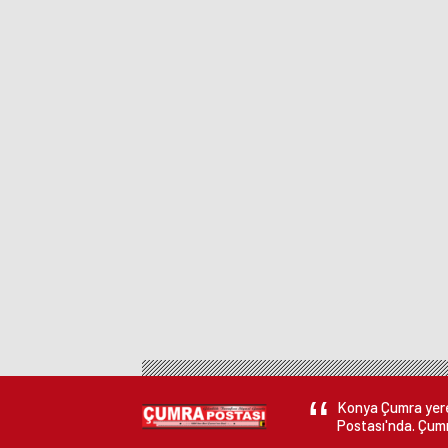
Konya Çumra yerel
Postası'nda. Çumr