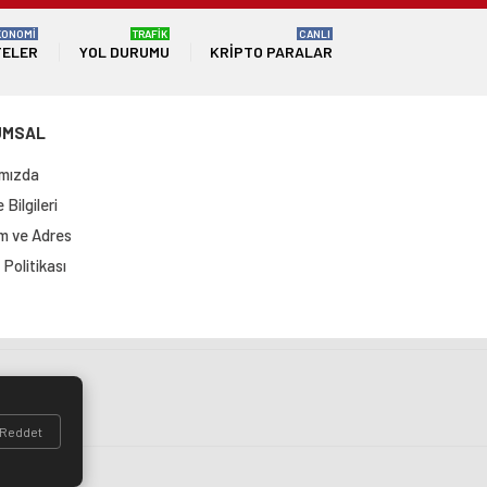
KONOMİ
TRAFİK
CANLI
TELER
YOL DURUMU
KRIPTO PARALAR
UMSAL
mızda
Bilgileri
im ve Adres
Politikası
si
Reddet