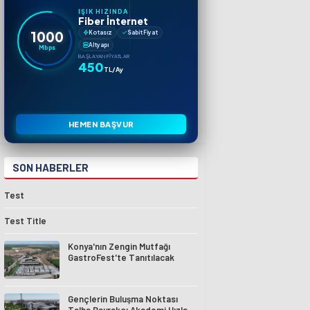
IŞIK HIZINDA
Fiber İnternet
1000
Kotasız
Sabit Fiyat
Altyapı
Mbps
BAŞLAYAN FIYATLAR
450
TL/Ay
HEMEN BAŞVUR
SON HABERLER
Test
Test Title
Konya'nın Zengin Mutfağı
GastroFest'te Tanıtılacak
Gençlerin Buluşma Noktası