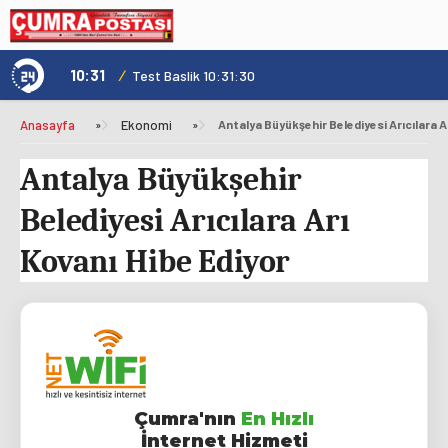
10:31
/
1
Not
Test Baslik 10:31:30
Anasayfa
»
Ekonomi
»
Antalya Büyükşehir Belediyesi Arıcılara A
Antalya Büyükşehir
Belediyesi Arıcılara Arı
Kovanı Hibe Ediyor
Çumra'nın
En Hızlı
İnternet Hizmeti