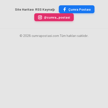
ÇİKOLATALI
Bankası
ücret
sona
ÜRÜN
Başkanı
uygulamasını
erdi
Site Haritası
RSS Kaynağı
Çumra Postası
ÜRETİLECEK
Fatih
kaldırdı
Karahan
@cumra_postasi
oldu
© 2026 cumrapostasi.com Tüm hakları saklıdır.