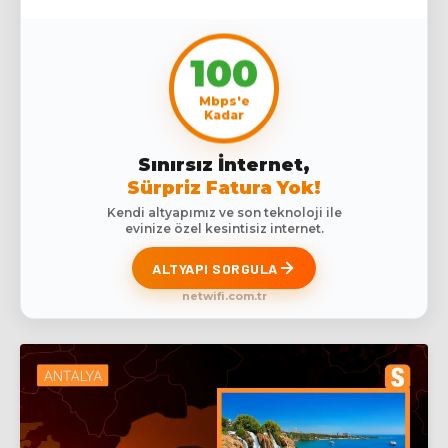
100
Mbps'e
Kadar
Sınırsız İnternet,
Sürpriz Fatura Yok!
Kendi altyapımız ve son teknoloji ile
evinize özel kesintisiz internet.
ALTYAPI SORGULA
netwifi.com.tr