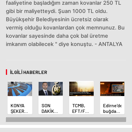
faaliyetine başladığım zaman kovanlar 250 TL
gibi bir maliyetteydi. Şuan 1000 TL oldu.
Büyükşehir Belediyesinin ücretsiz olarak
vermiş olduğu kovanlardan çok memnunuz. Bu
kovanlar sayesinde daha çok bal üretme
imkanım olabilecek " diye konuştu. - ANTALYA
İLGILI HABERLER
KONYA
SON
TCMB,
Edirne'de
ŞEKER
DAKİKA
EFT/FAST
buğday
YILLIK 7
HABERİ:
işlemleri
ve arpa
BİN 500
Yeni
için
ekim
TON
Merkez
fazla
sezonu