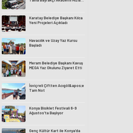
Talha Bayrakçı Akademi Hızla
Yükseliyor
Karatay Belediye Başkanı Kılca
Yeni Projeleri Açıkladı
Havacılık ve Uzay Yaz Kursu
Başladı
Meram Belediye Başkanı Kavuş
MEGA Yaz Okulunu Ziyaret Etti
İsviçreli Çiftten Acıgöl&apos;e
Tam Not
Konya Bisiklet Festivali 6-9
Ağustos'ta Başlıyor
Genç Kültür Kart ile Konya'da