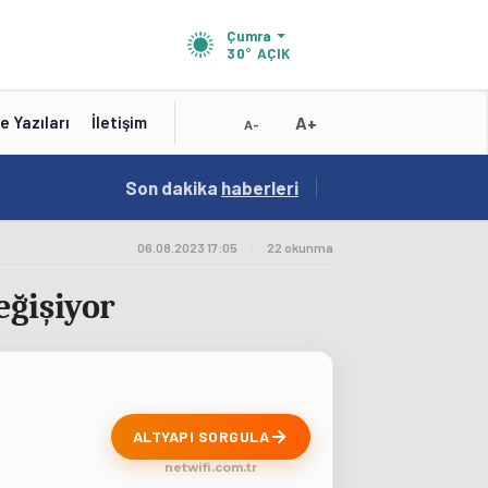
Çumra
30°
AÇIK
A+
e Yazıları
İletişim
A-
19:01
Son dakika
/
haberleri
Konya'nın Zengin Mutfağı GastroFest'te Tanıt
06.08.2023 17:05
|
22 okunma
eğişiyor
ALTYAPI SORGULA
netwifi.com.tr