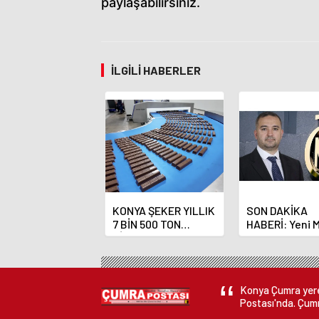
paylaşabilirsiniz.
İLGILI HABERLER
KONYA ŞEKER YILLIK
SON DAKİKA
7 BİN 500 TON
HABERİ: Yeni 
ÇİKOLATALI ÜRÜN
Bankası Başka
ÜRETİLECEK
Fatih Karahan
Konya Çumra yerel
Postası'nda. Çumr