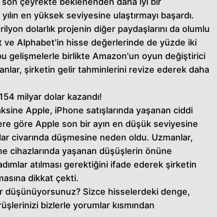
son çeyrekte beklenenden daha iyi bir
 yılın en yüksek seviyesine ulaştırmayı başardı.
trilyon dolarlık projenin diğer paydaşlarını da olumlu
 ve Alphabet'in hisse değerlerinde de yüzde iki
u gelişmelerle birlikte Amazon'un oyun değiştirici
ar, şirketin gelir tahminlerini revize ederek daha
154 milyar dolar kazandı!
ksine Apple, iPhone satışlarında yaşanan ciddi
ere göre Apple son bir ayın en düşük seviyesine
olar civarında düşmesine neden oldu. Uzmanlar,
one cihazlarında yaşanan düşüşlerin önüne
adımlar atılması gerektiğini ifade ederek şirketin
masına dikkat çekti.
er düşünüyorsunuz? Sizce hisselerdeki denge,
üşlerinizi bizlerle yorumlar kısmından