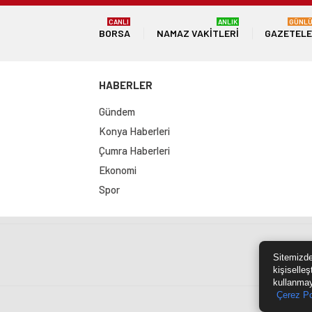
CANLI
ANLIK
GÜNL
BORSA
NAMAZ VAKITLERI
GAZETEL
HABERLER
Gündem
Konya Haberleri
Çumra Haberleri
Ekonomi
Spor
Sit
Sitemizde
kişiselleş
kullanmay
Çerez Po