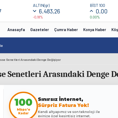
ALTIN(gr)
BİST 100
7
6.483,26
0.00
-0,18%
0.00%
Anasayfa
Gazeteler
Çumra Haber
Konya Haber
Köş
le
sse Senetleri Arasındaki Denge Değişiyor
e Senetleri Arasındaki Denge D
100
Sınırsız İnternet,
Sürpriz Fatura Yok!
Mbps'e
Kendi altyapımız ve son teknoloji ile
Kadar
evinize özel kesintisiz internet.