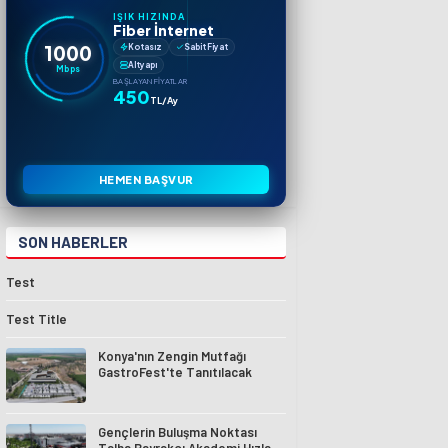
IŞIK HIZINDA
Fiber İnternet
1000
Kotasız
Sabit Fiyat
Altyapı
Mbps
BAŞLAYAN FIYATLAR
450
TL/Ay
HEMEN BAŞVUR
SON HABERLER
Test
Test Title
Konya'nın Zengin Mutfağı
GastroFest'te Tanıtılacak
Gençlerin Buluşma Noktası