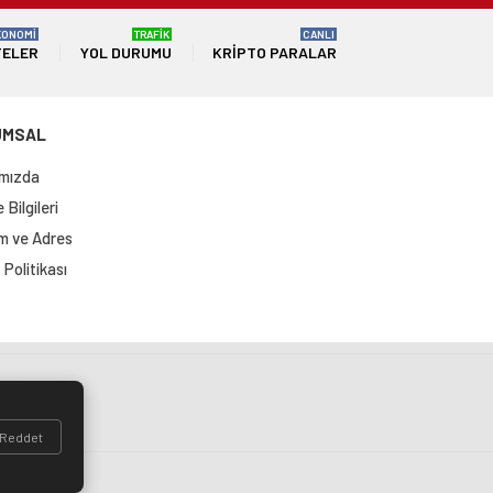
KONOMİ
TRAFİK
CANLI
TELER
YOL DURUMU
KRIPTO PARALAR
UMSAL
mızda
Bilgileri
im ve Adres
Politikası
si
Reddet