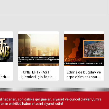
TCMB, EFT/FAST
Edirne'de buğday ve
Merkez
işlemleri için fazla
arpa ekim sezonu
nı
ücret uygulamasını
sona erdi
 oldu
kaldırdı
 haberleri, son dakika gelişmeleri, siyaset ve güncel olaylar Çumra
a'nın en köklü haber sitesini ziyaret edin!