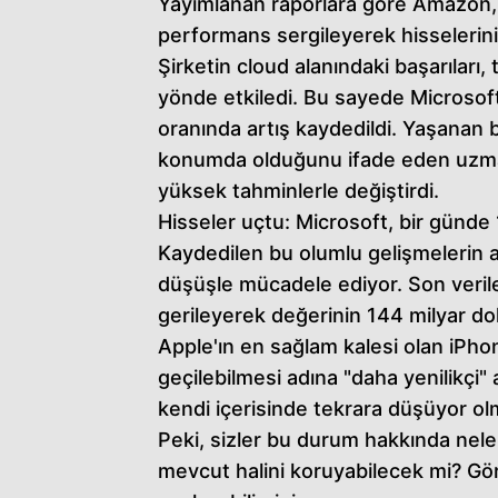
Yayımlanan raporlara göre Amazon, 
performans sergileyerek hisselerini
Şirketin cloud alanındaki başarıları, 
yönde etkiledi. Bu sayede Microsoft
oranında artış kaydedildi. Yaşanan b
konumda olduğunu ifade eden uzmanl
yüksek tahminlerle değiştirdi.
Hisseler uçtu: Microsoft, bir günde 
Kaydedilen bu olumlu gelişmelerin a
düşüşle mücadele ediyor. Son veril
gerileyerek değerinin 144 milyar d
Apple'ın en sağlam kalesi olan iPh
geçilebilmesi adına "daha yenilikçi" 
kendi içerisinde tekrara düşüyor ol
Peki, sizler bu durum hakkında nel
mevcut halini koruyabilecek mi? Gör