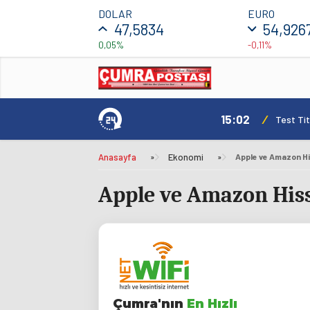
DOLAR
EURO
47,5834
54,926
0,05%
-0,11%
15:02
/
Test Tit
Anasayfa
»
Ekonomi
»
Apple ve Amazon Hi
Apple ve Amazon Hiss
Çumra'nın
En Hızlı