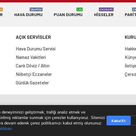
ÜK
TAHMİNİ
LİG
EKONOMİ
E
ER
HAVA DURUMU
PUAN DURUMU
HISSELER
PARI
AÇIK SERVİSLER
KUR
Hava Durumu Servisi
Hakkı
Namaz Vakitleri
Künye 
Canlı Döviz / Altın
İletiş
Nöbetçi Eczaneler
Çerez 
Günlük Gazeteler
e Haritası
RSS Kaynağı
Çumra Postası
@cumra_posta
 deneyiminizi geliştirmek, trafiği analiz etmek ve
tirilmiş reklamlar sunmak için çerezler kullanıyoruz. Sitemizi
Kabul Et
a devam ederek çerez politikamızı kabul etmiş olursunuz.
litikası
© 2026 cumrapostasi.com Tüm hakları saklıdır.