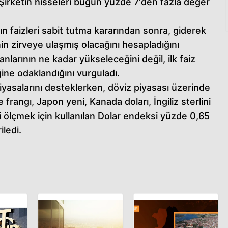
. Şirketin hisseleri bugün yüzde 7'den fazla değer
n faizleri sabit tutma kararından sonra, giderek
inin zirveye ulaşmış olacağını hesapladığını
ranlarının ne kadar yükseleceğini değil, ilk faiz
ne odaklandığını vurguladı.
iyasalarını desteklerken, döviz piyasası üzerinde
 frangı, Japon yeni, Kanada doları, İngiliz sterlini
i ölçmek için kullanılan Dolar endeksi yüzde 0,65
ledi.