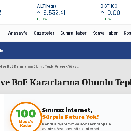
ALTIN(gr)
BİST 100
3
6.532,41
0.00
0,57%
0.00%
Anasayfa
Gazeteler
Çumra Haber
Konya Haber
Köş
le
Avrupa Borsaları Fed ve BoE Kararlarına Olumlu Tepki Vererek Yükseldi
 ve BoE Kararlarına Olumlu Tep
100
Sınırsız İnternet,
Sürpriz Fatura Yok!
Mbps'e
Kendi altyapımız ve son teknoloji ile
Kadar
evinize özel kesintisiz internet.