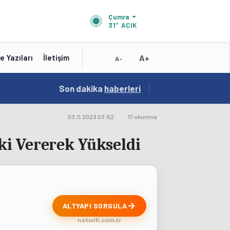
Çumra
31°
AÇIK
A+
e Yazıları
İletişim
A-
19:01
Son dakika
/
haberleri
Konya'nın Zengin Mutfağı GastroFest'te Tanıt
03.11.2023 03:52
|
17 okunma
ki Vererek Yükseldi
ALTYAPI SORGULA
netwifi.com.tr