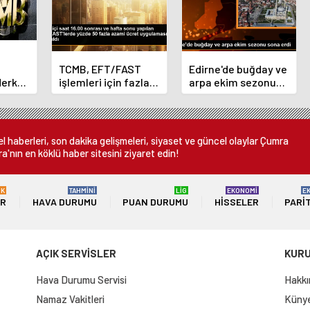
TCMB, EFT/FAST
Edirne'de buğday ve
Merkez
işlemleri için fazla
arpa ekim sezonu
nı
ücret uygulamasını
sona erdi
 oldu
kaldırdı
 haberleri, son dakika gelişmeleri, siyaset ve güncel olaylar Çumra
a'nın en köklü haber sitesini ziyaret edin!
ÜK
TAHMİNİ
LİG
EKONOMİ
E
ER
HAVA DURUMU
PUAN DURUMU
HISSELER
PARI
AÇIK SERVİSLER
KUR
Hava Durumu Servisi
Hakkı
Namaz Vakitleri
Künye 