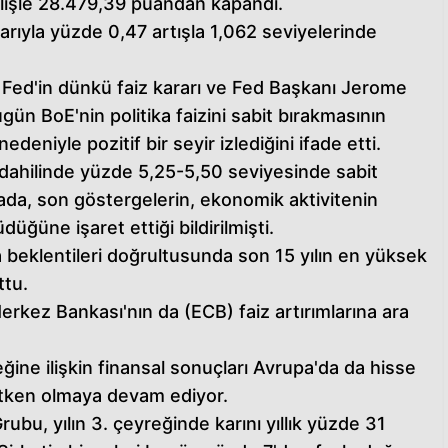
elişle 28.479,39 puandan kapandı.
barıyla yüzde 0,47 artışla 1,062 seviyelerinde
, Fed'in dünkü faiz kararı ve Fed Başkanı Jerome
ugün BoE'nin politika faizini sabit bırakmasının
edeniyle pozitif bir seyir izlediğini ifade etti.
er dahilinde yüzde 5,25-5,50 seviyesinde sabit
ada, son göstergelerin, ekonomik aktivitenin
ğüne işaret ettiği bildirilmişti.
a beklentileri doğrultusunda son 15 yılın en yüksek
ttu.
erkez Bankası'nın da (ECB) faiz artırımlarına ara
eğine ilişkin finansal sonuçları Avrupa'da da hisse
 etken olmaya devam ediyor.
ubu, yılın 3. çeyreğinde karını yıllık yüzde 31