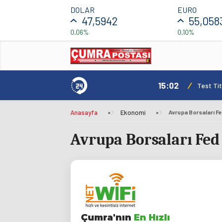
DOLAR
EURO
47,5942
55,058
0,06%
0,10%
15:02
/
Test Tit
Anasayfa
»
Ekonomi
»
Avrupa Borsaları Fed
Çumra'nın
En Hızlı