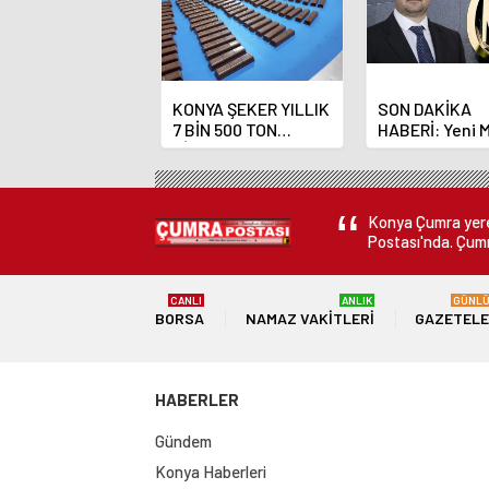
KONYA ŞEKER YILLIK
SON DAKİKA
7 BİN 500 TON
HABERİ: Yeni 
ÇİKOLATALI ÜRÜN
Bankası Başka
ÜRETİLECEK
Fatih Karahan
Konya Çumra yerel
Postası'nda. Çumr
CANLI
ANLIK
GÜNL
BORSA
NAMAZ VAKITLERI
GAZETEL
HABERLER
Gündem
Konya Haberleri