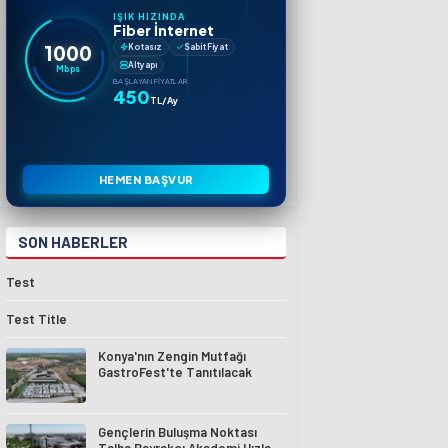
IŞIK HIZINDA
Fiber İnternet
1000
Kotasız
Sabit Fiyat
Altyapı
Mbps
BAŞLAYAN FIYATLAR
450
TL/Ay
HEMEN BAŞVUR
SON HABERLER
Test
Test Title
Konya'nın Zengin Mutfağı
GastroFest'te Tanıtılacak
Gençlerin Buluşma Noktası