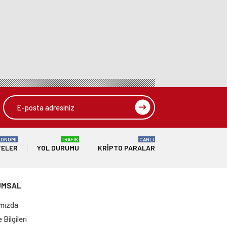
KONOMİ
TRAFİK
CANLI
TELER
YOL DURUMU
KRIPTO PARALAR
UMSAL
mızda
Bilgileri