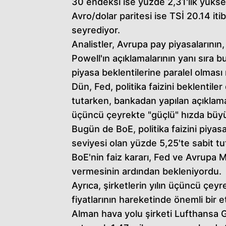
30 endeksi ise yüzde 2,31'lik yüks
Avro/dolar paritesi ise TSİ 20.14 iti
seyrediyor.
Analistler, Avrupa pay piyasalarının
Powell'ın açıklamalarının yanı sıra b
piyasa beklentilerine paralel olması n
Dün, Fed, politika faizini beklentil
tutarken, bankadan yapılan açıklam
üçüncü çeyrekte "güçlü" hızda büyüdü
Bugün de BoE, politika faizini piyas
seviyesi olan yüzde 5,25'te sabit tu
BoE'nin faiz kararı, Fed ve Avrupa M
vermesinin ardından bekleniyordu.
Ayrıca, şirketlerin yılın üçüncü çeyr
fiyatlarının hareketinde önemli bir
Alman hava yolu şirketi Lufthansa Gr