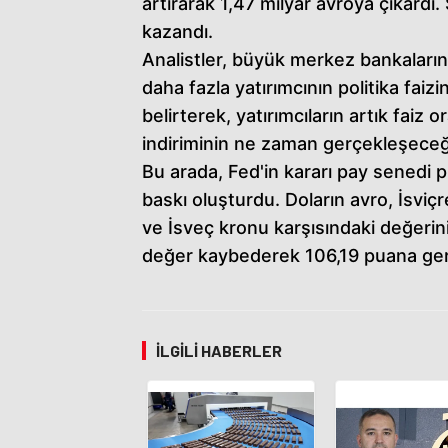
artırarak 1,47 milyar avroya çıkardı
kazandı.
Analistler, büyük merkez bankalarını
daha fazla yatırımcının politika faiz
belirterek, yatırımcıların artık faiz o
indiriminin ne zaman gerçekleşeceği
Bu arada, Fed'in kararı pay senedi p
baskı oluşturdu. Doların avro, İsviçre
ve İsveç kronu karşısındaki değerin
değer kaybederek 106,19 puana geri
İLGILI HABERLER