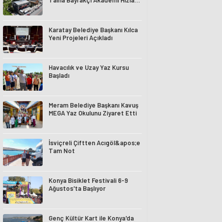
Talha Bayrakçı Akademi Hızla
Yükseliyor
Karatay Belediye Başkanı Kılca
Yeni Projeleri Açıkladı
Havacılık ve Uzay Yaz Kursu
Başladı
Meram Belediye Başkanı Kavuş
MEGA Yaz Okulunu Ziyaret Etti
İsviçreli Çiftten Acıgöl&apos;e
Tam Not
Konya Bisiklet Festivali 6-9
Ağustos'ta Başlıyor
Genç Kültür Kart ile Konya'da