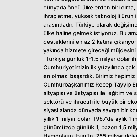
dünyada öncü ülkelerden biri olma, y
ihraç etme, yüksek teknolojili ürün 
arasındadır. Türkiye olarak değişi
ülke haline gelmek istiyoruz. Bu ama
desteklerini en az 2 katına çıkarıy
yakında hizmete gireceği müjdesini
"Türkiye günlük 1-1,5 milyar dolar i
Cumhuriyetimizin ilk yüzyılında çok 
en olmazı başardık. Birimiz hepimiz i
Cumhurbaşkanımız Recep Tayyip Erdoğ
altyapısı ve üstyapısı ile, eğitim ve s
sektörü ve ihracatı ile büyük bir ek
siyasi alanda dünyada saygın bir ko
yıllık 1 milyar dolar, 1987'de aylık 1
günümüzde günlük 1, bazen 1,5 milya
Hamdolsun, bugün, 255 milyar dolar