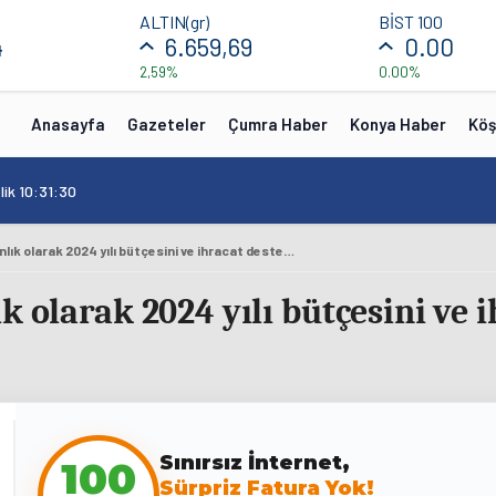
ALTIN(gr)
BİST 100
4
6.659,69
0.00
2,59%
0.00%
Anasayfa
Gazeteler
Çumra Haber
Konya Haber
Köş
lik 10:31:30
Bakan Bolat: 'Bakanlık olarak 2024 yılı bütçesini ve ihracat desteğini iki katına çıkarıyoruz'
 olarak 2024 yılı bütçesini ve i
100
Sınırsız İnternet,
Sürpriz Fatura Yok!