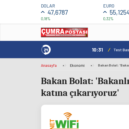
DOLAR
EURO
47,6787
55,125
0,18%
0,32%
10:31
/
mı Daha Avantajlı
Test Bas
Anasayfa
»
Ekonomi
»
Bakan Bolat: 'Bakanlık
katına çıkarıyoruz'