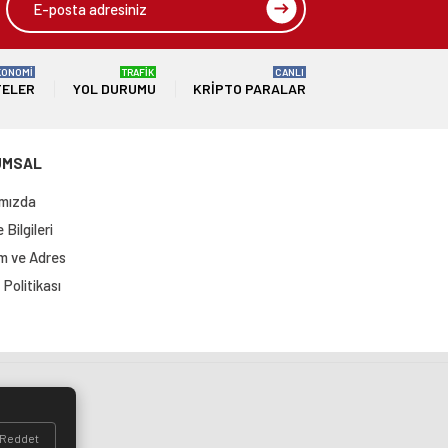
KONOMİ
TRAFİK
CANLI
TELER
YOL DURUMU
KRIPTO PARALAR
UMSAL
mızda
Bilgileri
im ve Adres
Politikası
si
Reddet