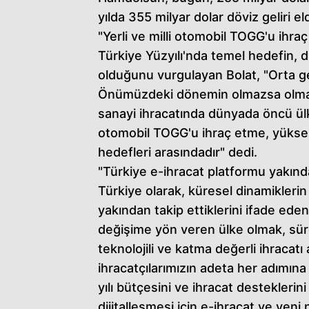
yılda 355 milyar dolar döviz geliri el
"Yerli ve milli otomobil TOGG'u ihra
Türkiye Yüzyılı'nda temel hedefin,
olduğunu vurgulayan Bolat, "Orta geli
Önümüzdeki dönemin olmazsa olmazı
sanayi ihracatında dünyada öncü ülke
otomobil TOGG'u ihraç etme, yüksek 
hedefleri arasındadır" dedi.
"Türkiye e-ihracat platformu yakın
Türkiye olarak, küresel dinamikleri
yakından takip ettiklerini ifade ed
değişime yön veren ülke olmak, sürd
teknolojili ve katma değerli ihracatı
ihracatçılarımızın adeta her adımın
yılı bütçesini ve ihracat desteklerin
dijitalleşmesi için e-ihracat ve yeni