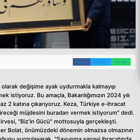
Paylaş
Tweetle
Gönder
e olarak değişime ayak uydurmakla kalmayıp
ek istiyoruz. Bu amaçla, Bakanlığımızın 2024 yılı
 az 2 katına çıkarıyoruz. Keza, Türkiye e-ihracat
receği müjdesini buradan vermek istiyorum" dedi.
irvesi, "Biz'in Gücü" mottosuyla gerçekleşti.
mer Bolat, önümüzdeki dönemin olmazsa olmazının
duğunu vurgulayarak, "Savunma sanayi ihracatında