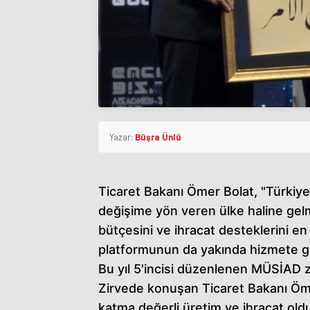
Yazar:
Büşra Ünlü
Ticaret Bakanı Ömer Bolat, "Türkiy
değişime yön veren ülke haline gelm
bütçesini ve ihracat desteklerini en
platformunun da yakında hizmete gi
Bu yıl 5'incisi düzenlenen MÜSİAD z
Zirvede konuşan Ticaret Bakanı Ö
katma değerli üretim ve ihracat ol