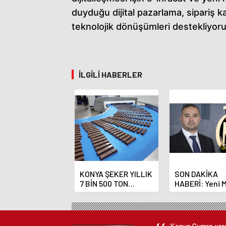
duyduğu dijital pazarlama, sipariş k
teknolojik dönüşümleri destekliyor
İLGILI HABERLER
KONYA ŞEKER YILLIK
SON DAKİKA
7 BİN 500 TON
HABERİ: Yeni 
ÇİKOLATALI ÜRÜN
Bankası Başka
ÜRETİLECEK
Fatih Karahan