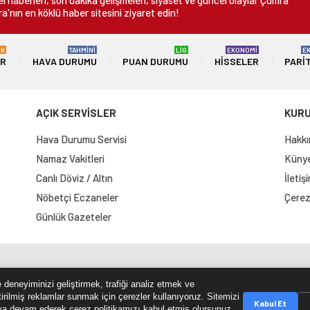
 haberleri, son dakika gelişmeleri, siyaset ve güncel olaylar Çumra
a'nın en köklü haber sitesini ziyaret edin!
ÜK
TAHMİNİ
LİG
EKONOMİ
E
ER
HAVA DURUMU
PUAN DURUMU
HISSELER
PARI
AÇIK SERVİSLER
KUR
Hava Durumu Servisi
Hakkı
Namaz Vakitleri
Künye 
Canlı Döviz / Altın
İletiş
Nöbetçi Eczaneler
Çerez 
Günlük Gazeteler
e Haritası
RSS Kaynağı
Çumra Postası
@cumra_posta
 deneyiminizi geliştirmek, trafiği analiz etmek ve
tirilmiş reklamlar sunmak için çerezler kullanıyoruz. Sitemizi
Kabul Et
a devam ederek çerez politikamızı kabul etmiş olursunuz.