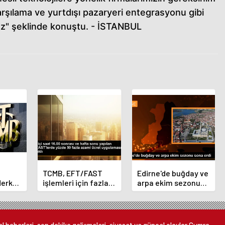
arşılama ve yurtdışı pazaryeri entegrasyonu gibi
uz" şeklinde konuştu. - İSTANBUL
TCMB, EFT/FAST
Edirne'de buğday ve
Merkez
işlemleri için fazla
arpa ekim sezonu
nı
ücret uygulamasını
sona erdi
 oldu
kaldırdı