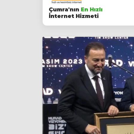
Çumra'nın
En Hızlı
İnternet Hizmeti