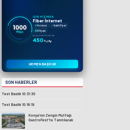
IŞIK HIZINDA
Fiber İnternet
1000
Kotasız
Sabit Fiyat
Altyapı
Mbps
BAŞLAYAN FIYATLAR
450
TL/Ay
HEMEN BAŞVUR
SON HABERLER
Test Baslik 10:31:30
Test Baslik 10:16:19
Konya'nın Zengin Mutfağı
GastroFest'te Tanıtılacak