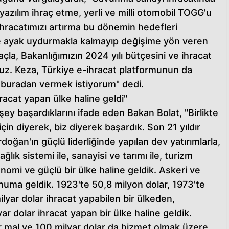
azılım ihraç etme, yerli ve milli otomobil TOGG'u
ihracatımızı artırma bu dönemin hedefleri
me ayak uydurmakla kalmayıp değişime yön veren
çla, Bakanlığımızın 2024 yılı bütçesini ve ihracat
oruz. Keza, Türkiye e-ihracat platformunun da
 buradan vermek istiyorum" dedi.
hracat yapan ülke haline geldi"
şey başardıklarını ifade eden Bakan Bolat, "Birlikte
çin diyerek, biz diyerek başardık. Son 21 yıldır
an'ın güçlü liderliğinde yapılan dev yatırımlarla,
ağlık sistemi ile, sanayisi ve tarımı ile, turizm
onomi ve güçlü bir ülke haline geldik. Askeri ve
numa geldik. 1923'te 50,8 milyon dolar, 1973'te
 milyar dolar ihracat yapabilen bir ülkeden,
r dolar ihracat yapan bir ülke haline geldik.
 mal ve 100 milyar dolar da hizmet olmak üzere,