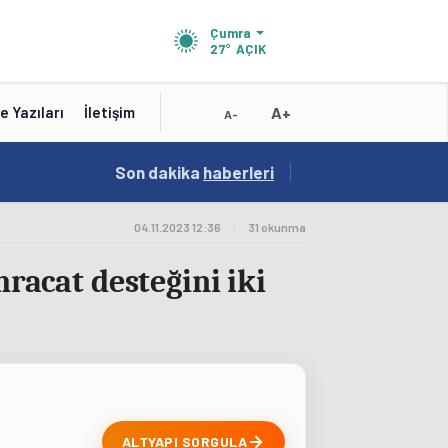
Çumra
27°
AÇIK
A+
e Yazıları
İletişim
A-
10:16
Son dakika
/
haberleri
Test Baslik 10:16:19
04.11.2023 12:36
|
31 okunma
hracat desteğini iki
ALTYAPI SORGULA