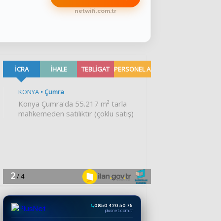
netwifi.com.tr
0850 420 50 75
plusnet.com.tr