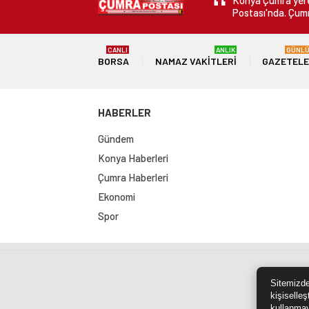
Konya Çumra yerel
Postası'nda. Çumr
CANLI
ANLIK
GÜNL
BORSA
NAMAZ VAKITLERI
GAZETEL
HABERLER
Gündem
Konya Haberleri
Çumra Haberleri
Ekonomi
Spor
Sit
Sitemizde
kişiselleş
kullanmay