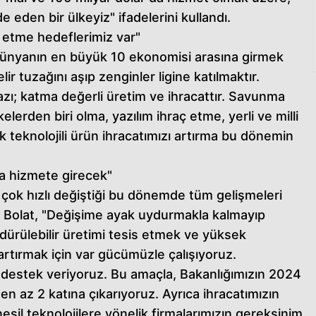
de eden bir ülkeyiz" ifadelerini kullandı.
ç etme hedeflerimiz var"
 dünyanın en büyük 10 ekonomisi arasına girmek
r tuzağını aşıp zenginler ligine katılmaktır.
; katma değerli üretim ve ihracattır. Savunma
lerden biri olma, yazılım ihraç etme, yerli ve milli
teknolojili ürün ihracatımızı artırma bu dönemin
da hizmete girecek"
n çok hızlı değiştiği bu dönemde tüm gelişmeleri
en Bolat, "Değişime ayak uydurmakla kalmayıp
ürülebilir üretimi tesis etmek ve yüksek
 artırmak için var gücümüzle çalışıyoruz.
a destek veriyoruz. Bu amaçla, Bakanlığımızın 2024
i en az 2 katına çıkarıyoruz. Ayrıca ihracatımızın
 nesil teknolojilere yönelik firmalarımızın gereksinim