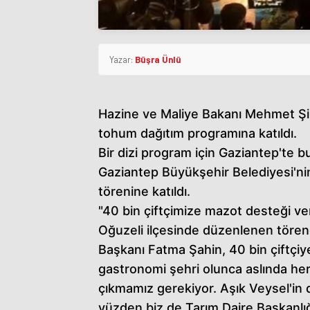
Yazar:
Büşra Ünlü
Hazine ve Maliye Bakanı Mehmet Şimş
tohum dağıtım programına katıldı.
Bir dizi program için Gaziantep'te
Gaziantep Büyükşehir Belediyesi'nin
törenine katıldı.
"40 bin çiftçimize mazot desteği ve
Oğuzeli ilçesinde düzenlenen töre
Başkanı Fatma Şahin, 40 bin çiftçiy
gastronomi şehri olunca aslında her
çıkmamız gerekiyor. Aşık Veysel'in de
yüzden biz de Tarım Daire Başkanlı