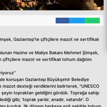
Paylaş
Tweetle
Gönder
ek, Gaziantep'te çiftçilere mazot ve sertifikalı
 bulunan Hazine ve Maliye Bakanı Mehmet Şimşek,
 çiftçilere mazot ve sertifikalı tohum dağıtım
riyoruz"
nde konuşan Gaziantep Büyükşehir Belediye
e mazot desteği verdiklerini belirterek, "UNESCO
 şeyin topraktan geldiğini gördük. Toprağa sahip
diği gibi, 'toprak yardır, anadır, vatandır'. O
ğını kurduk. İlk dönem herkese eşit şekilde tohum