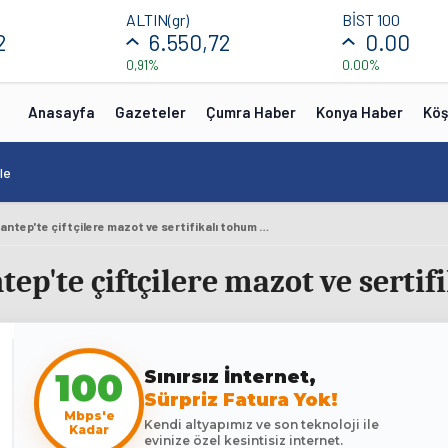
ALTIN(gr)
BİST 100
2
6.550,72
0.00
0,91%
0.00%
Anasayfa
Gazeteler
Çumra Haber
Konya Haber
Köş
le
Bakan Şimşek, Gaziantep'te çiftçilere mazot ve sertifikalı tohum dağıttı
ep'te çiftçilere mazot ve sertif
100
Sınırsız İnternet,
Sürpriz Fatura Yok!
Mbps'e
Kendi altyapımız ve son teknoloji ile
Kadar
evinize özel kesintisiz internet.