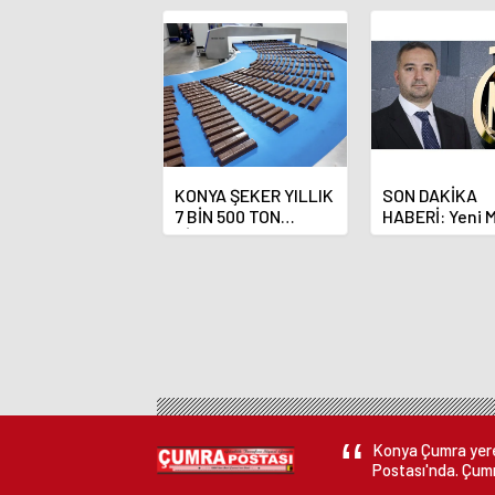
KONYA ŞEKER YILLIK
SON DAKİKA
7 BİN 500 TON
HABERİ: Yeni 
ÇİKOLATALI ÜRÜN
Bankası Başka
ÜRETİLECEK
Fatih Karahan
Konya Çumra yerel
Postası'nda. Çumr