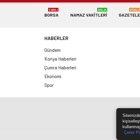
CANLI
ANLIK
GÜNL
BORSA
NAMAZ VAKITLERI
GAZETEL
HABERLER
Gündem
Konya Haberleri
Çumra Haberleri
Ekonomi
Spor
Sit
Sitemizde
kişiselleş
kullanmay
Çerez Po