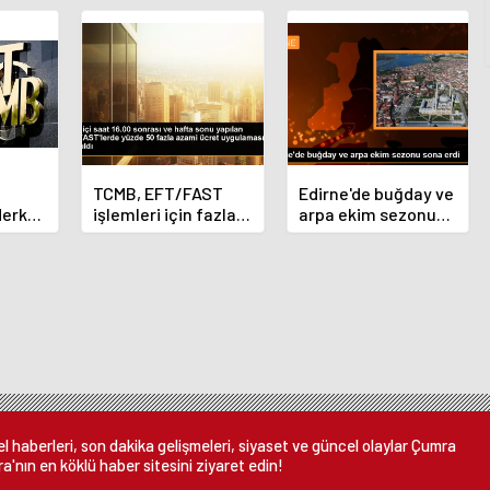
TCMB, EFT/FAST
Edirne'de buğday ve
Merkez
işlemleri için fazla
arpa ekim sezonu
nı
ücret uygulamasını
sona erdi
 oldu
kaldırdı
 haberleri, son dakika gelişmeleri, siyaset ve güncel olaylar Çumra
a'nın en köklü haber sitesini ziyaret edin!