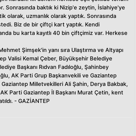
. Sonrasında baktık ki Nizip'e zeytin, İslahiye'ye
ik olarak, uzmanlık olarak yaptık. Sonrasında
edi. Biz de bir çiftçi kart yaptık. Kendi
uanda bu karta kayıtlı 40 bin çiftçimiz var. Herkese
ehmet Şimşek'in yanı sıra Ulaştırma ve Altyapı
tep Valisi Kemal Çeber, Büyükşehir Belediye
lediye Başkanı Rıdvan Fadıloğlu, Şahinbey
u, AK Parti Grup Başkanvekili ve Gaziantep
 Gaziantep Milletvekilleri Ali Şahin, Derya Bakbak,
AK Parti Gaziantep İl Başkanı Murat Çetin, kent
katıldı. - GAZİANTEP