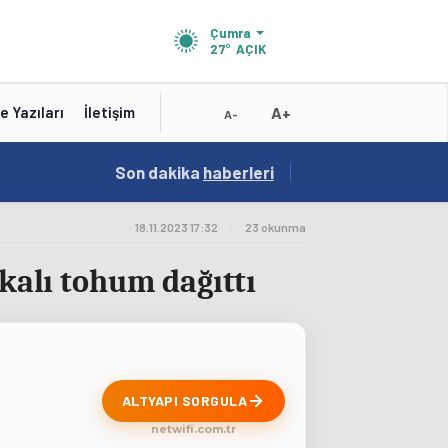
Çumra
27°
AÇIK
A+
e Yazıları
İletişim
A-
19:01
Son dakika
/
haberleri
Konya'nın Zengin Mutfağı GastroFest'te Tanıt
18.11.2023 17:32
|
23 okunma
ikalı tohum dağıttı
ALTYAPI SORGULA
netwifi.com.tr