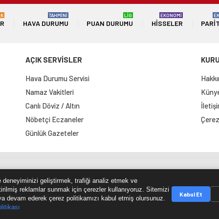
ÜK
TAHMİNİ
LİG
EKONOMİ
E
ER
HAVA DURUMU
PUAN DURUMU
HISSELER
PARI
AÇIK SERVİSLER
KUR
Hava Durumu Servisi
Hakkı
Namaz Vakitleri
Künye 
Canlı Döviz / Altın
İletiş
Nöbetçi Eczaneler
Çerez 
Günlük Gazeteler
e Haritası
RSS Kaynağı
Çumra Postası
@cumra_posta
 deneyiminizi geliştirmek, trafiği analiz etmek ve
tirilmiş reklamlar sunmak için çerezler kullanıyoruz. Sitemizi
Kabul Et
a devam ederek çerez politikamızı kabul etmiş olursunuz.
litikası
© 2026 cumrapostasi.com Tüm hakları saklıdır.