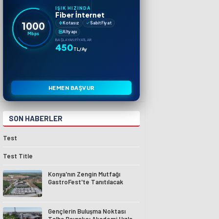
IŞIK HIZINDA
Fiber İnternet
1000
Kotasız
Sabit Fiyat
Altyapı
Mbps
BAŞLAYAN FIYATLAR
450
TL/Ay
HEMEN BAŞVUR
SON HABERLER
Test
Test Title
Konya'nın Zengin Mutfağı
GastroFest'te Tanıtılacak
Gençlerin Buluşma Noktası