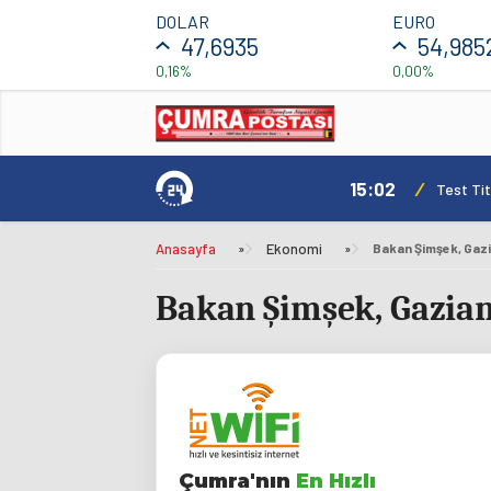
DOLAR
EURO
47,6935
54,985
0,16%
0,00%
15:02
/
Test Tit
Anasayfa
»
Ekonomi
»
Bakan Şimşek, Gaziant
Çumra'nın
En Hızlı