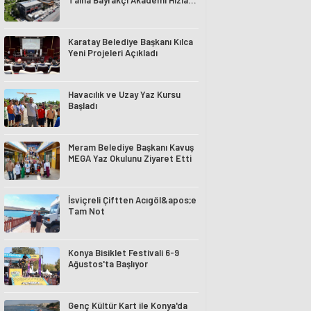
Talha Bayrakçı Akademi Hızla
Yükseliyor
Karatay Belediye Başkanı Kılca
Yeni Projeleri Açıkladı
Havacılık ve Uzay Yaz Kursu
Başladı
Meram Belediye Başkanı Kavuş
MEGA Yaz Okulunu Ziyaret Etti
İsviçreli Çiftten Acıgöl&apos;e
Tam Not
Konya Bisiklet Festivali 6-9
Ağustos'ta Başlıyor
Genç Kültür Kart ile Konya'da