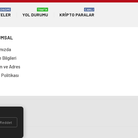
KONOMİ
TRAFİK
CANLI
TELER
YOL DURUMU
KRIPTO PARALAR
UMSAL
mızda
Bilgileri
im ve Adres
Politikası
si
Reddet