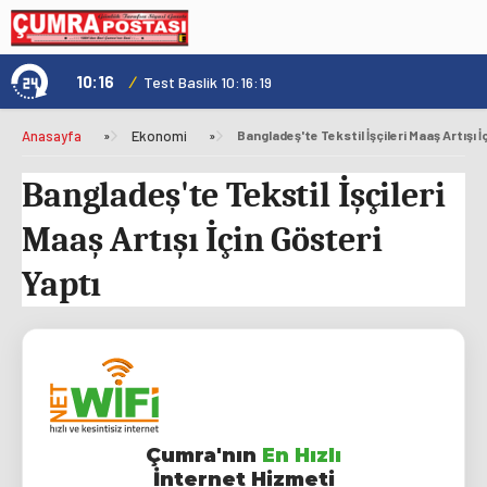
10:16
/
1
Test Baslik 10:16:19
Anasayfa
»
Ekonomi
»
Bangladeş'te Tekstil İşçileri Maaş Artışı İ
Bangladeş'te Tekstil İşçileri
Maaş Artışı İçin Gösteri
Yaptı
Çumra'nın
En Hızlı
İnternet Hizmeti