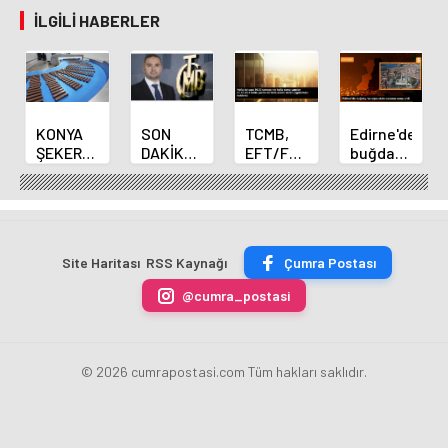
İLGILI HABERLER
KONYA
SON
TCMB,
Edirne'de
ŞEKER
DAKİKA
EFT/FAST
buğday
YILLIK 7
HABERİ:
işlemleri
ve arpa
BİN 500
Yeni
için
ekim
TON
Merkez
fazla
sezonu
ÇİKOLATALI
Bankası
ücret
sona
ÜRÜN
Başkanı
uygulamasını
erdi
Site Haritası
RSS Kaynağı
Çumra Postası
ÜRETİLECEK
Fatih
kaldırdı
Karahan
@cumra_postasi
oldu
© 2026 cumrapostasi.com Tüm hakları saklıdır.