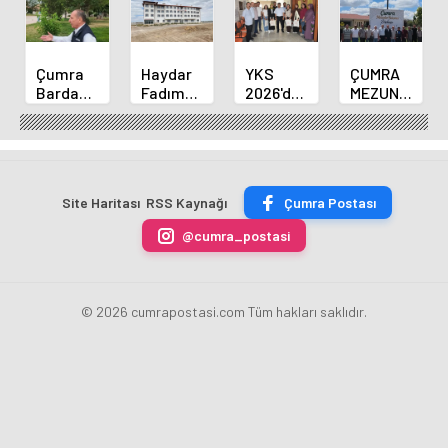
Çumra
Haydar
YKS
ÇUMRA
Bardakçı
Fadım
2026'da
MEZUNLAR
Parkında
Kocaer
Derece
BULUŞMASINI
Yürüyüş
Fen
Alan
İKİNCİ
Yolu İçin
Lisesi
Öğrenciler
HAFTASINDA
Çalışmalar
Pansiyonunda
Çumra
MEZUNLAR
Sürüyor
Sona
İlçe Milli
BİR
Site Haritası
RSS Kaynağı
Çumra Postası
Gelindi
Eğitim
ARAYA
Müdürünü
GELDİ
@cumra_postasi
Ziyaret
Etti
© 2026 cumrapostasi.com Tüm hakları saklıdır.