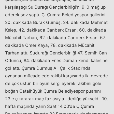
karşılaştığı Su Durağı Gençlerbirliği'ni 9-0 mağlup
ederek şov yaptı. Ç. Çumra Belediyespor gollerini
20. dakikada Burak Gümüş, 24. dakikada Mehmet
Keleş, 42. dakikada Canberk Ersan, 60. dakikada
Mücahit Tarhan, 62. dakikada Canberk Ersan, 67.
dakikada Ömer Kaya, 78. dakikada Mücahit
Tarhan attı. Sudurağı Gençlerbirliği 47. Semih Can
Oduncu, 84. dakikada Enes Duman kendi kalesine
gol attı. Çumra Durmuş Ali Çalık Stadı'nda
oynanan mücadelede rakibi karşısında iki devrede
de çok üstün bir oyun sergileyerek rakibini gole
boğan Çatalhüyük Çumra Belediyespor puanını
23'e çıkararak maç fazlasıyla liderliğe yükseldi. 10.
hafta maçında yarın Saat 14.00’de Ç.Çumra