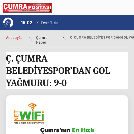
15:02
/
1
Test Title
Anasayfa
»
Çumra
»
Haber
Ç. ÇUMRA
BELEDİYESPOR’DAN GOL
YAĞMURU: 9-0
Çumra'nın
En Hızlı