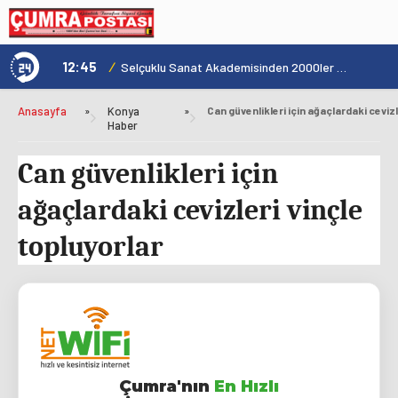
12:45
/
1
Şehrin Kalbinde Yolculukla Konya Mirası Tanıtıldı
Selçuklu Sanat Akademisinden 2000ler Pop Konseri
Anasayfa
»
Konya
»
Haber
Can güvenlikleri için
ağaçlardaki cevizleri vinçle
topluyorlar
Çumra'nın
En Hızlı