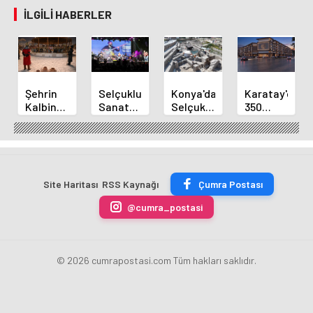
İLGILI HABERLER
Şehrin
Selçuklu
Konya'da
Karatay'dan
Kalbinde
Sanat
Selçuklu
350
Yolculukla
Akademisinden
Surları
Dairelik
Konya
2000ler
ve
Konut
Mirası
Pop
Larende
Projesi
Tanıtıldı
Konseri
Kapısı
Gün
Site Haritası
RSS Kaynağı
Çumra Postası
Yüzüne
Çıkıyor
@cumra_postasi
© 2026 cumrapostasi.com Tüm hakları saklıdır.