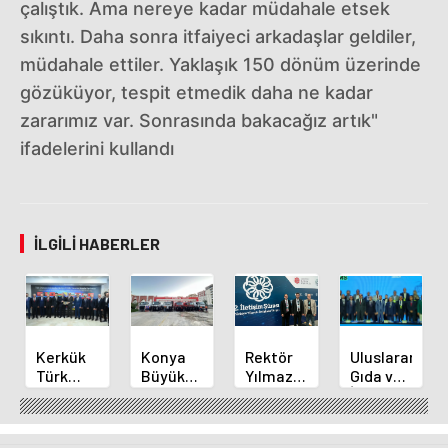
çalıştık. Ama nereye kadar müdahale etsek
sıkıntı. Daha sonra itfaiyeci arkadaşlar geldiler,
müdahale ettiler. Yaklaşık 150 dönüm üzerinde
gözüküyor, tespit etmedik daha ne kadar
zararımız var. Sonrasında bakacağız artık"
ifadelerini kullandı
İLGILI HABERLER
Kerkük
Konya
Rektör
Uluslararası
Türk
Büyükşehir'den
Yılmaz
Gıda ve
Dünyası
Alanya
ve
İnovasyon
Belediyeler
Yangınına
Akademisyenler
Forumu
Birliği
Destek
2.
Selçuklu'da