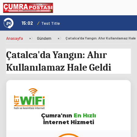
15:02
/
1
Test Title
Anasayfa
»
Gündem
»
Çatalca'da Yangın: Ahır Kullanılamaz Hale 
Çatalca'da Yangın: Ahır
Kullanılamaz Hale Geldi
Çumra'nın
En Hızlı
İnternet Hizmeti