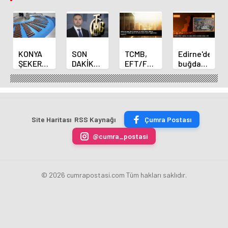
KONYA
SON
TCMB,
Edirne'de
ŞEKER
DAKİKA
EFT/FAST
buğday
YILLIK 7
HABERİ:
işlemleri
ve arpa
BİN 500
Yeni
için
ekim
TON
Merkez
fazla
sezonu
ÇİKOLATALI
Bankası
ücret
sona
ÜRÜN
Başkanı
uygulamasını
erdi
Site Haritası
RSS Kaynağı
Çumra Postası
ÜRETİLECEK
Fatih
kaldırdı
Karahan
@cumra_postasi
oldu
© 2026 cumrapostasi.com Tüm hakları saklıdır.