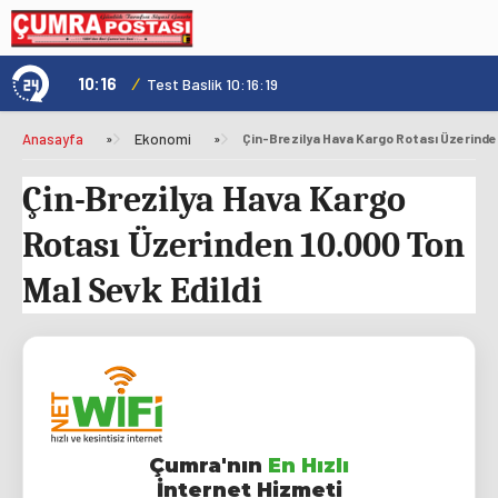
10:16
/
1
Test Baslik 10:16:19
Anasayfa
»
Ekonomi
»
Çin-Brezilya Hava Kargo Rotası Üzerinden
Çin-Brezilya Hava Kargo
Rotası Üzerinden 10.000 Ton
Mal Sevk Edildi
Çumra'nın
En Hızlı
İnternet Hizmeti