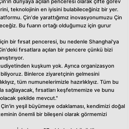
n'in dünyaya açılan penceresi olarak çifte görev
ni, teknolojinin en iyisini bulabileceğiniz bir yer.
platformu. Çin'de yarattığımız inovasyonumuzu Çin
yeceğiz. Bu fuarın ortağı olduğumuz için gurur
m için bir fırsat penceresi, bu nedenle Shanghai'ya
in'deki fırsatlara açılan bir pencere çünkü bizi
nıştırıyor.
vcudiyetinden kuşkum yok. Ayrıca organizasyon
iliyoruz. Binlerce ziyaretçinin gelmesini
rlıklıyız, tüm numunelerimizle hazırlıklıyız. Tüm bu
da sağlayacak, fırsatları keşfetmemize ve bunu
lacak şekilde mevcut."
ve Çin'in yeşil büyümeye odaklaması, kendimizi doğal
steminin önemli bir bileşeni olarak görmemizi