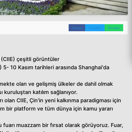
Paylaş
Tweetle
Gönder
 (CIIE) çeşitli görüntüler
IE) 5- 10 Kasım tarihleri arasında Shanghai'da
işmekte olan ve gelişmiş ülkeler de dahil olmak
ı kuruluştan katılım sağlanıyor.
arı olan CIIE, Çin'in yeni kalkınma paradigması için
ılım bir platform ve tüm dünya için kamu yararı
bu fuarı muazzam bir fırsat olarak görüyoruz. Fuar,