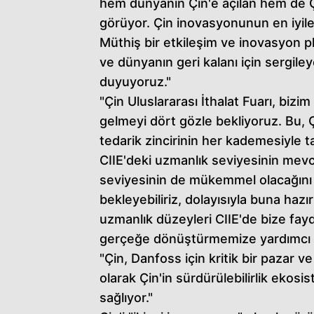
hem dünyanın Çin'e açılan hem de Çi
görüyor. Çin inovasyonunun en iyileri
Müthiş bir etkileşim ve inovasyon 
ve dünyanın geri kalanı için sergile
duyuyoruz."
"Çin Uluslararası İthalat Fuarı, bizi
gelmeyi dört gözle bekliyoruz. Bu, Ç
tedarik zincirinin her kademesiyle ta
CIIE'deki uzmanlık seviyesinin me
seviyesinin de mükemmel olacağını b
bekleyebiliriz, dolayısıyla buna hazı
uzmanlık düzeyleri CIIE'de bize fay
gerçeğe dönüştürmemize yardımcı o
"Çin, Danfoss için kritik bir pazar 
olarak Çin'in sürdürülebilirlik ekosi
sağlıyor."