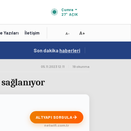
Çumra
27°
AÇIK
A+
e Yazıları
İletişim
A-
19:01
Son dakika
/
haberleri
Konya'nın Zengin Mutfağı GastroFest'te Tanıt
05.11.2023 12:11
|
19 okunma
 sağlanıyor
ALTYAPI SORGULA
netwifi.com.tr