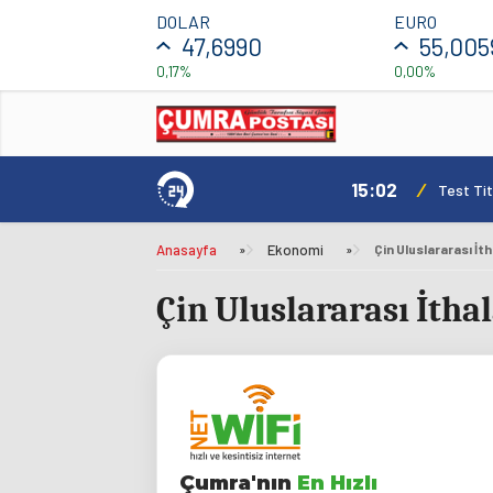
DOLAR
EURO
47,6990
55,005
0,17%
0,00%
15:02
/
Test Tit
Anasayfa
»
Ekonomi
»
Çin Uluslararası İt
Çin Uluslararası İtha
Çumra'nın
En Hızlı