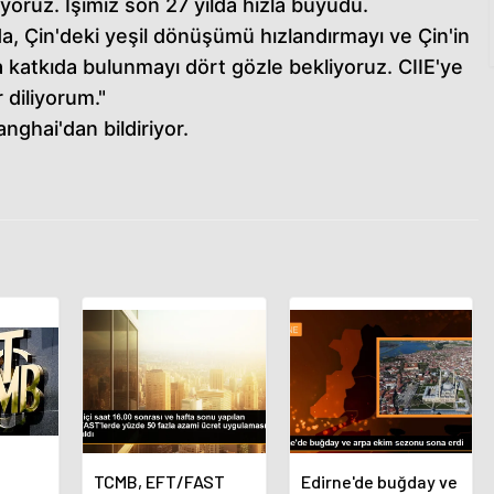
rüyoruz. İşimiz son 27 yılda hızla büyüdü.
, Çin'deki yeşil dönüşümü hızlandırmayı ve Çin'in
 katkıda bulunmayı dört gözle bekliyoruz. CIIE'ye
 diliyorum."
nghai'dan bildiriyor.
TCMB, EFT/FAST
Edirne'de buğday ve