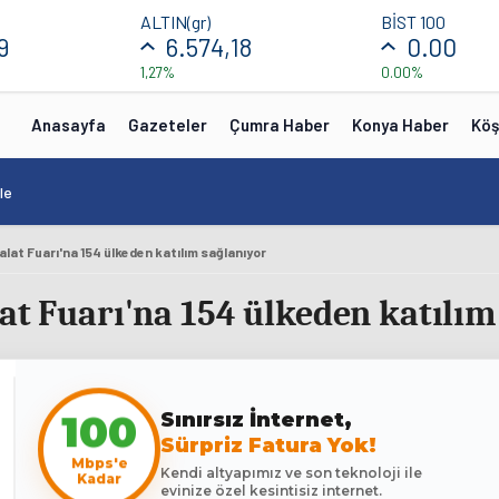
ALTIN(gr)
BİST 100
9
6.574,18
0.00
1,27%
0.00%
Anasayfa
Gazeteler
Çumra Haber
Konya Haber
Köş
le
halat Fuarı'na 154 ülkeden katılım sağlanıyor
lat Fuarı'na 154 ülkeden katılım
Sınırsız İnternet,
100
Sürpriz Fatura Yok!
Mbps'e
Kendi altyapımız ve son teknoloji ile
Kadar
evinize özel kesintisiz internet.