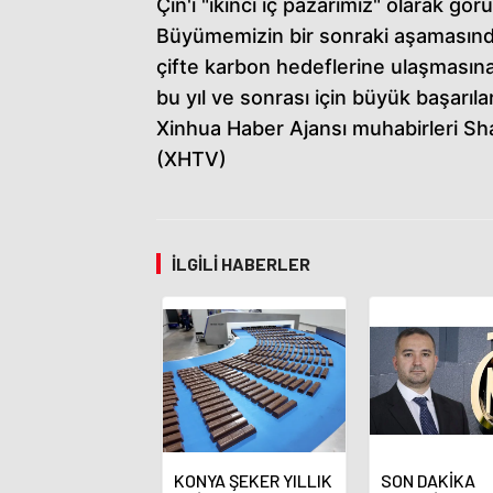
Çin'i "ikinci iç pazarımız" olarak gö
Büyümemizin bir sonraki aşamasında
çifte karbon hedeflerine ulaşmasına
bu yıl ve sonrası için büyük başarılar
Xinhua Haber Ajansı muhabirleri Sha
(XHTV)
İLGILI HABERLER
KONYA ŞEKER YILLIK
SON DAKİKA