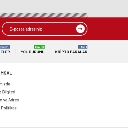
KONOMİ
TRAFİK
CANLI
TELER
YOL DURUMU
KRIPTO PARALAR
UMSAL
mızda
Bilgileri
im ve Adres
Politikası