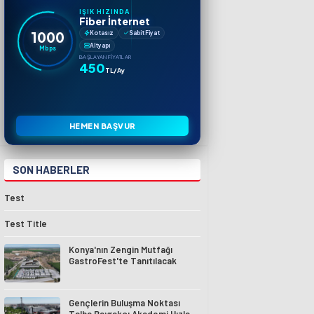
IŞIK HIZINDA
Fiber İnternet
1000
Kotasız
Sabit Fiyat
Altyapı
Mbps
BAŞLAYAN FIYATLAR
450
TL/Ay
HEMEN BAŞVUR
SON HABERLER
Test
Test Title
Konya'nın Zengin Mutfağı
GastroFest'te Tanıtılacak
Gençlerin Buluşma Noktası