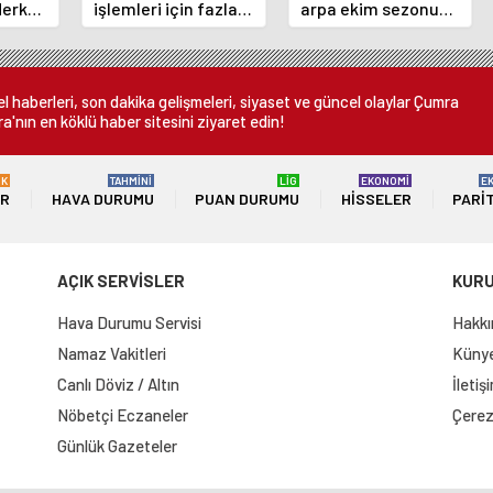
Merkez
işlemleri için fazla
arpa ekim sezonu
nı
ücret uygulamasını
sona erdi
 oldu
kaldırdı
 haberleri, son dakika gelişmeleri, siyaset ve güncel olaylar Çumra
a'nın en köklü haber sitesini ziyaret edin!
ÜK
TAHMİNİ
LİG
EKONOMİ
E
ER
HAVA DURUMU
PUAN DURUMU
HISSELER
PARI
AÇIK SERVİSLER
KUR
Hava Durumu Servisi
Hakkı
Namaz Vakitleri
Künye 
Canlı Döviz / Altın
İletiş
Nöbetçi Eczaneler
Çerez 
Günlük Gazeteler