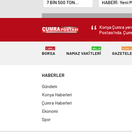
7 BİN 500 TON
HABERİ: Yeni 
ÇİKOLATALI ÜRÜN
Bankası Başka
ÜRETİLECEK
Fatih Karahan
Konya Çumra yerel
Postası'nda. Çumr
CANLI
ANLIK
GÜNL
BORSA
NAMAZ VAKITLERI
GAZETEL
HABERLER
Gündem
Konya Haberleri
Çumra Haberleri
Ekonomi
Spor