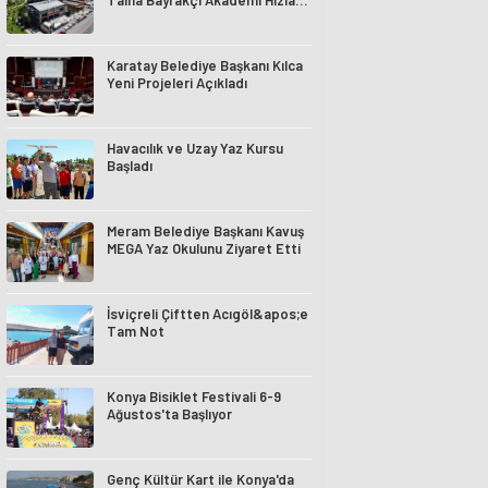
Talha Bayrakçı Akademi Hızla
Yükseliyor
Karatay Belediye Başkanı Kılca
Yeni Projeleri Açıkladı
Havacılık ve Uzay Yaz Kursu
Başladı
Meram Belediye Başkanı Kavuş
MEGA Yaz Okulunu Ziyaret Etti
İsviçreli Çiftten Acıgöl&apos;e
Tam Not
Konya Bisiklet Festivali 6-9
Ağustos'ta Başlıyor
Genç Kültür Kart ile Konya'da