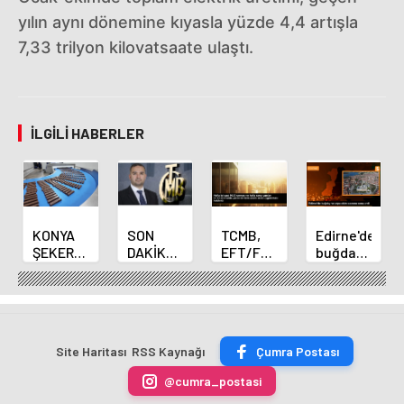
yılın aynı dönemine kıyasla yüzde 4,4 artışla
7,33 trilyon kilovatsaate ulaştı.
İLGILI HABERLER
KONYA
SON
TCMB,
Edirne'de
ŞEKER
DAKİKA
EFT/FAST
buğday
YILLIK 7
HABERİ:
işlemleri
ve arpa
BİN 500
Yeni
için
ekim
TON
Merkez
fazla
sezonu
ÇİKOLATALI
Bankası
ücret
sona
ÜRÜN
Başkanı
uygulamasını
erdi
Site Haritası
RSS Kaynağı
Çumra Postası
ÜRETİLECEK
Fatih
kaldırdı
Karahan
@cumra_postasi
oldu