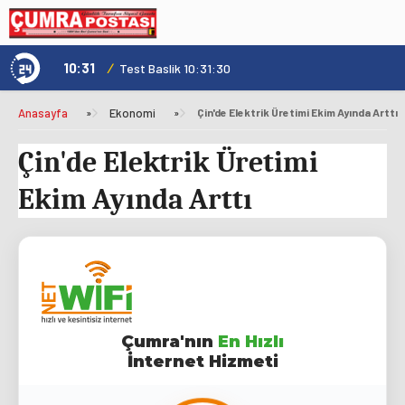
10:31
/
1
Genç Kültür Kart ile Konya'da Üniversite Yaşamı Daha Avantajlı
Test Baslik 10:31:30
Anasayfa
»
Ekonomi
»
Çin'de Elektrik Üretimi Ekim Ayında Arttı
Çin'de Elektrik Üretimi
Ekim Ayında Arttı
Çumra'nın
En Hızlı
İnternet Hizmeti