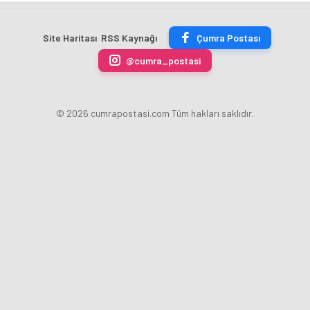
TON
Merkez
fazla
sezonu
ÇİKOLATALI
Bankası
ücret
sona
ÜRÜN
Başkanı
uygulamasını
erdi
Site Haritası
RSS Kaynağı
Çumra Postası
ÜRETİLECEK
Fatih
kaldırdı
Karahan
@cumra_postasi
oldu
© 2026 cumrapostasi.com Tüm hakları saklıdır.