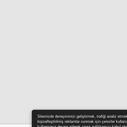
Sitemizde deneyiminizi geliştirmek, trafiği analiz etme
kişiselleştirilmiş reklamlar sunmak için çerezler kullan
kullanmaya devam ederek çerez politikamızı kabul etm