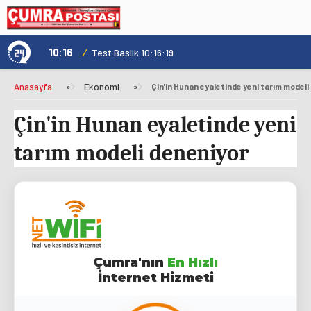
10:16
/
1
Test Baslik 10:16:19
Anasayfa
»
Ekonomi
»
Çin'in Hunan eyaletinde yeni tarım modeli
Çin'in Hunan eyaletinde yeni
tarım modeli deneniyor
Çumra'nın
En Hızlı
İnternet Hizmeti