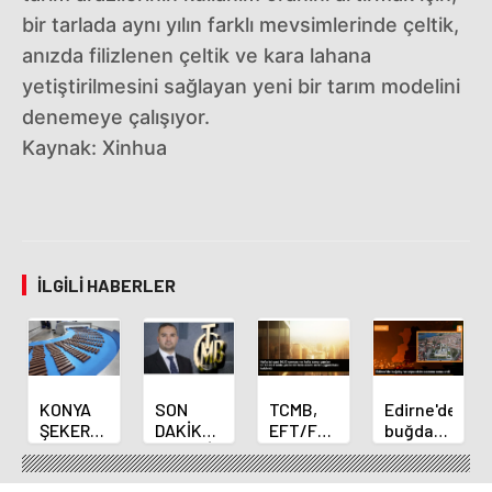
bir tarlada aynı yılın farklı mevsimlerinde çeltik,
anızda filizlenen çeltik ve kara lahana
yetiştirilmesini sağlayan yeni bir tarım modelini
denemeye çalışıyor.
Kaynak: Xinhua
İLGILI HABERLER
KONYA
SON
TCMB,
Edirne'de
ŞEKER
DAKİKA
EFT/FAST
buğday
YILLIK 7
HABERİ:
işlemleri
ve arpa
BİN 500
Yeni
için
ekim